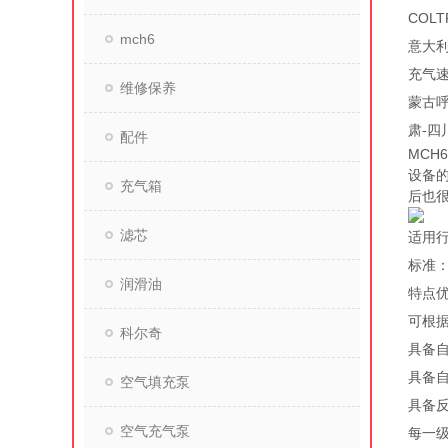
COL
mch6
意大利
充气速
维修保养
蒙古呼
肃-四
配件
MCH
设备
充气箱
后也
滤芯
适用
标准：欧
润滑油
特点
可根
科尔奇
具备
具备自
空气填充泵
具备
空气充气泵
每一级