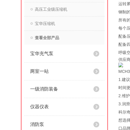
运转累
高压工业级压缩机
钢制
所有
宝华压缩机
每个
配备
查看全部产品
配备
呼吸空
宝华充气泵
供应商
两室一站
MCH
1.
时间
一级消防装备
2.
3.润
仪器仪表
科尔
想选
消防泵
口品