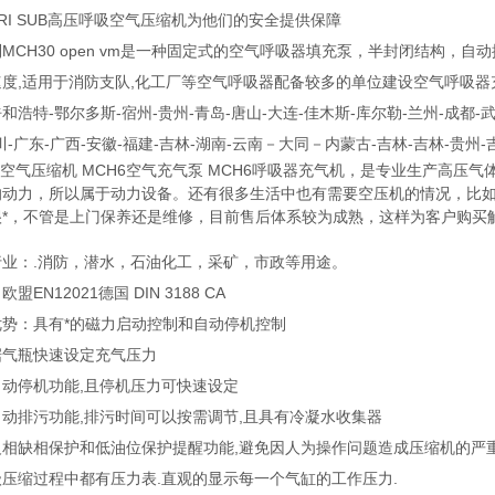
TRI SUB高压呼吸空气压缩机为他们的安全提供保障
MCH30 open vm是一种固定式的空气呼吸器填充泵，半封闭结构，自动控
度,适用于消防支队,化工厂等空气呼吸器配备较多的单位建设空气呼吸器充气
和浩特-鄂尔多斯-宿州-贵州-青岛-唐山-大连-佳木斯-库尔勒-兰州-成都-武
川-广东-广西-安徽-福建-吉林-湖南-云南－大同－内蒙古-吉林-吉林-贵州-
6空气压缩机 MCH6空气充气泵 MCH6呼吸器充气机，是专业生产高
的动力，所以属于动力设备。还有很多生活中也有需要空压机的情况，比
很*，不管是上门保养还是维修，目前售后体系较为成熟，这样为客户购买
行业：.消防，潜水，石油化工，采矿，市政等用途。
盟EN12021德国 DIN 3188 CA
优势：具有*的磁力启动控制和自动停机控制
据气瓶快速设定充气压力
自动停机功能,且停机压力可快速设定
动排污功能,排污时间可以按需调节,且具有冷凝水收集器
反相缺相保护和低油位保护提醒功能,避免因人为操作问题造成压缩机的严重
压缩过程中都有压力表.直观的显示每一个气缸的工作压力.