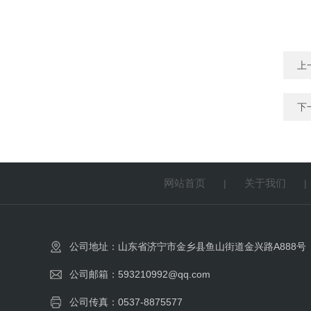
上
下
网站首页
关于我们
|
公司地址：山东省济宁市金乡县鱼山街道金兴路A888号
公司邮箱：593210992@qq.com
公司传真：0537-8875577