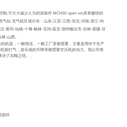
制,可大大减少人为的误操作.MCH30 open vm具有极快的
站.充气机区域分布：山东-江苏-江西-河北-河南-浙江-内
汉-黄冈-仙桃-十堰-榆林-宝鸡-延安-朔州榆次市-吉林-新疆-甘
吉林-山西。
压气体的机器，一般情况，一般工厂里都需要，主要是用作于生产
如轮胎打气，游乐场的升降等都需要空压机的动力。我公司售
解决了后顾之忧。、
损环.