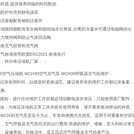
时器,提供保养间隔的时间数据..
的防护外壳和静电涂层
的活塞都配有钢制活塞环
压缩级间都配有安全阀和级间油水分离器,分离的冷凝水可通过电磁阀排出
压力维持阀和防止气体回流阀
四条充气软管和充气阀
气标准按照欧盟EN12021 标准执行
：科尔奇压缩机厂家：;；
30空气压缩机 MCH30空气充气泵 MCH30呼吸器充气机维护：
建议记录使用时间，以便及时更换滤芯。建议将所有的维护工作都记录备案，
更换。
维护规则：进行任何维护工作前都必须切断电源并泄压，只能使用原厂配件
滑油：为保证压缩机正常工作并延长使用寿命，请不要更换润滑油的种类。建
奇MCH30充气泵是迄今为止、牢靠和便携式充填泵。适用于对重量和空
择，空气呼吸器充气泵经济的运行费用,简易的维护、维修，意大利科尔奇
牌，返修率低，价格适中，是正压式空气呼吸器充气经典产品。