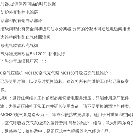
时器,提供保养间隔的时间数据..
的防护外壳和静电涂层
的活塞都配有钢制活塞环
压缩级间都配有安全阀和级间油水分离器,分离的冷凝水可通过电磁阀排出
压力维持阀和防止气体回流阀
四条充气软管和充气阀
气标准按照欧盟EN12021 标准执行
：科尔奇压缩机厂家：;；
30空气压缩机 MCH30空气充气泵 MCH30呼吸器充气机维护：
建议记录使用时间，以便及时更换滤芯。建议将所有的维护工作都记录备案，
更换。
维护规则：进行任何维护工作前都必须切断电源并泄压，只能使用原厂配件
滑油：为保证压缩机正常工作并延长使用寿命，请不要更换润滑油的种类。建
奇MCH30充气泵是迄今为止、牢靠和便携式充填泵。适用于对重量和空
择，空气呼吸器充气泵经济的运行费用,简易的维护、维修，意大利科尔奇
牌，返修率低，价格适中，是正压式空气呼吸器充气经典产品。