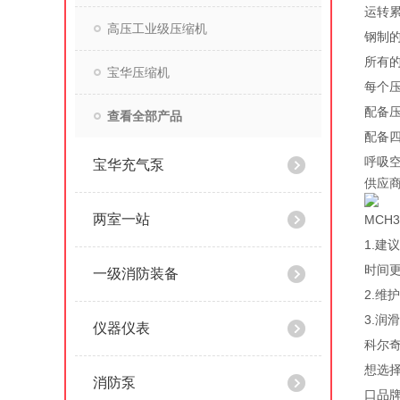
运转累
高压工业级压缩机
钢制
所有
宝华压缩机
每个
配备
查看全部产品
配备
呼吸空
宝华充气泵
供应商
两室一站
MCH
1.
时间
一级消防装备
2.
3.润
仪器仪表
科尔
想选
消防泵
口品