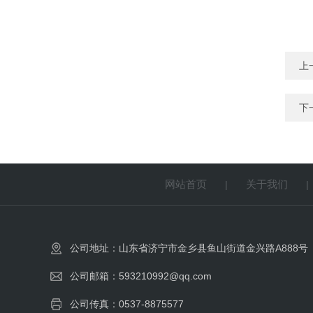
上
下
网站首页
关于我们
|
公司地址：山东省济宁市金乡县鱼山街道金兴路A888号
公司邮箱：593210992@qq.com
公司传真：0537-8875577