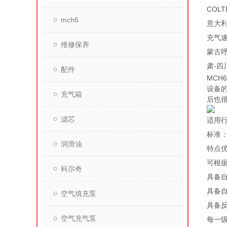
COL
mch6
意大利
充气速
维修保养
蒙古呼
肃-四
配件
MCH
设备
充气箱
后也
滤芯
适用
标准：欧
润滑油
特点
可根
科尔奇
具备
具备自
空气填充泵
具备
空气充气泵
每一级