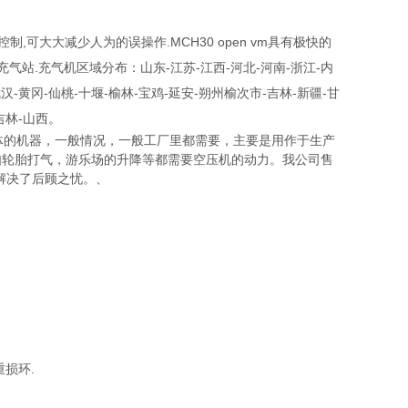
制,可大大减少人为的误操作.MCH30 open vm具有极快的
站.充气机区域分布：山东-江苏-江西-河北-河南-浙江-内
汉-黄冈-仙桃-十堰-榆林-宝鸡-延安-朔州榆次市-吉林-新疆-甘
吉林-山西。
压气体的机器，一般情况，一般工厂里都需要，主要是用作于生产
如轮胎打气，游乐场的升降等都需要空压机的动力。我公司售
解决了后顾之忧。、
损环.