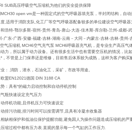
TRI SUB高压呼吸空气压缩机为他们的安全提供保障
MCH30 open vm是一种固定式的空气呼吸器填充泵，半封闭结构，自动控
度,适用于消防支队,化工厂等空气呼吸器配备较多的单位建设空气呼吸器充气
和浩特-鄂尔多斯-宿州-贵州-青岛-唐山-大连-佳木斯-库尔勒-兰州-成都-武
川-广东-广西-安徽-福建-吉林-湖南-云南－大同－内蒙古-吉林-吉林-贵州-
6空气压缩机 MCH6空气充气泵 MCH6呼吸器充气机，是专业生产高
的动力，所以属于动力设备。还有很多生活中也有需要空压机的情况，比
很*，不管是上门保养还是维修，目前售后体系较为成熟，这样为客户购买
行业：.消防，潜水，石油化工，采矿，市政等用途。
盟EN12021德国 DIN 3188 CA
优势：具有*的磁力启动控制和自动停机控制
据气瓶快速设定充气压力
自动停机功能,且停机压力可快速设定
动排污功能,排污时间可以按需调节,且具有冷凝水收集器
反相缺相保护和低油位保护提醒功能,避免因人为操作问题造成压缩机的严重
压缩过程中都有压力表.直观的显示每一个气缸的工作压力.