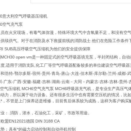
30意大利空气呼吸器压缩机
30空气充气泵
队员在火灾现场，有毒气体弥漫，特殊环境大气中含氧量不足，和没有空
提供续供气。对于在消防及水下救援前线的消防战士.他们在危险工作条件
TRI SUB高压呼吸空气压缩机为他们的安全提供保障
MCH30 open vm是一种固定式的空气呼吸器填充泵，半封闭结构，自动控
度,适用于消防支队,化工厂等空气呼吸器配备较多的单位建设空气呼吸器充气
和浩特-鄂尔多斯-宿州-贵州-青岛-唐山-大连-佳木斯-库尔勒-兰州-成都-武
川-广东-广西-安徽-福建-吉林-湖南-云南－大同－内蒙古-吉林-吉林-贵州-
6空气压缩机 MCH6空气充气泵 MCH6呼吸器充气机，是专业生产高
的动力，所以属于动力设备。还有很多生活中也有需要空压机的情况，比
很*，不管是上门保养还是维修，目前售后体系较为成熟，这样为客户购买
行业：.消防，潜水，石油化工，采矿，市政等用途。
盟EN12021德国 DIN 3188 CA
优势：具有*的磁力启动控制和自动停机控制