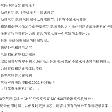
据气瓶快速设定充气压力
自动停机功能,且停机压力可快速设定
动排污功能,排污时间可以按需调节,且具有冷凝水收集器
反相缺相保护和低油位保护提醒功能,避免因人为操作问题造成压缩机的严重
压缩过程中都有压力表.直观的显示每一个气缸的工作压力.
时器,提供保养间隔的时间数据..
的防护外壳和静电涂层
的活塞都配有钢制活塞环
压缩级间都配有安全阀和级间油水分离器,分离的冷凝水可通过电磁阀排出
压力维持阀和防止气体回流阀
四条充气软管和充气阀
气标准按照欧盟EN12021 标准执行
：科尔奇压缩机厂家：;；
30空气压缩机 MCH30空气充气泵 MCH30呼吸器充气机维护：
建议记录使用时间，以便及时更换滤芯。建议将所有的维护工作都记录备案，