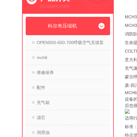
CLASSIFICATION
MCH
MCH
科尔奇压缩机
消防
OPEN550-650-700呼吸空气充填泵
生命
COL
mch6
意大利
充气速
维修保养
蒙古呼
肃-四
配件
MCH
设备
充气箱
后也
滤芯
适用
标准：欧
润滑油
特点