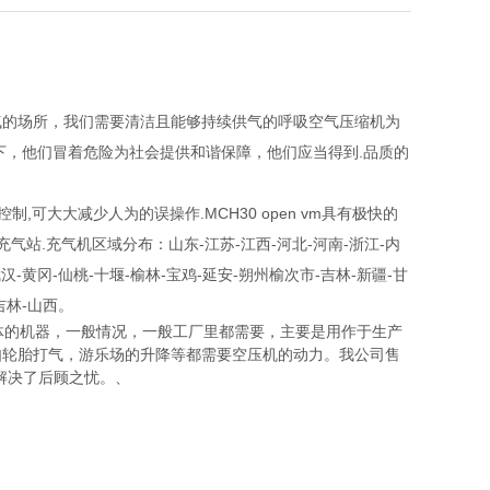
气的场所，我们需要清洁且能够持续供气的呼吸空气压缩机为
下，他们冒着危险为社会提供和谐保障，他们应当得到.品质的
制,可大大减少人为的误操作.MCH30 open vm具有极快的
站.充气机区域分布：山东-江苏-江西-河北-河南-浙江-内
汉-黄冈-仙桃-十堰-榆林-宝鸡-延安-朔州榆次市-吉林-新疆-甘
吉林-山西。
压气体的机器，一般情况，一般工厂里都需要，主要是用作于生产
如轮胎打气，游乐场的升降等都需要空压机的动力。我公司售
解决了后顾之忧。、