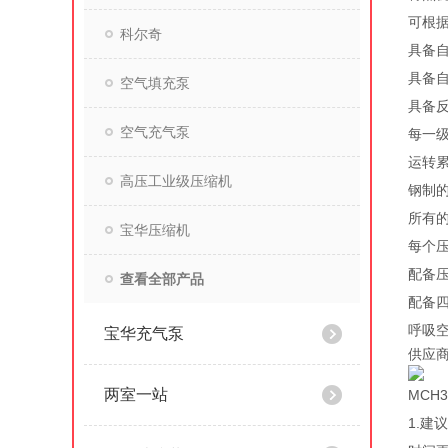
可根
科尔奇
具备
具备自
空气填充泵
具备
空气充气泵
每一级
运转累
高压工业级压缩机
钢制
所有
宝华压缩机
每个
配备
查看全部产品
配备
呼吸空
宝华充气泵
供应商
两室一站
MCH
1.