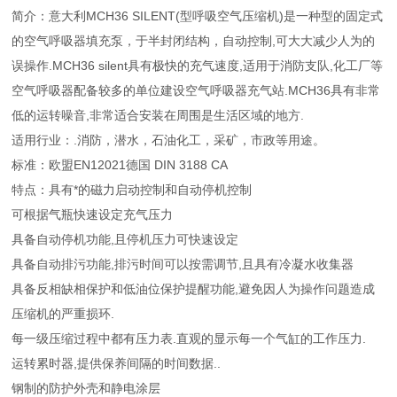
简介：意大利MCH36 SILENT(型呼吸空气压缩机)是一种型的固定式
的空气呼吸器填充泵，于半封闭结构，自动控制,可大大减少人为的
误操作.MCH36 silent具有极快的充气速度,适用于消防支队,化工厂等
空气呼吸器配备较多的单位建设空气呼吸器充气站.MCH36具有非常
低的运转噪音,非常适合安装在周围是生活区域的地方.
适用行业：.消防，潜水，石油化工，采矿，市政等用途。
标准：欧盟EN12021德国 DIN 3188 CA
特点：具有*的磁力启动控制和自动停机控制
可根据气瓶快速设定充气压力
具备自动停机功能,且停机压力可快速设定
具备自动排污功能,排污时间可以按需调节,且具有冷凝水收集器
具备反相缺相保护和低油位保护提醒功能,避免因人为操作问题造成
压缩机的严重损环.
每一级压缩过程中都有压力表.直观的显示每一个气缸的工作压力.
运转累时器,提供保养间隔的时间数据..
钢制的防护外壳和静电涂层