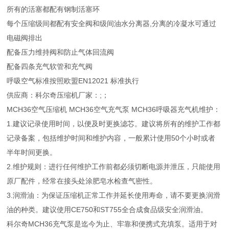
所有的活塞都配有钢制活塞环
每个压缩级间都配有安全阀和级间油水分离器,分离的冷凝水可通过
电磁阀排出
配备压力维持阀和防止气体回流阀
配备四条充气软管和充气阀
呼吸空气标准按照欧盟EN12021 标准执行
供应商：科尔奇压缩机厂家：;；
MCH36空气压缩机 MCH36空气充气泵 MCH36呼吸器充气机维护：
1.建议记录使用时间，以便及时更换滤芯。建议将所有的维护工作都
记录备案，包括维护时间和维护内容，一般累计使用50个小时或者
半年时间更换。
2.维护规则：进行任何维护工作前都必须切断电源并泄压，只能使用
原厂配件，经常在接头处涂肥皂水检查气密性。
3.润滑油：为保证压缩机正常工作并延长使用寿命，请不要更换润滑
油的种类。建议使用CE750和ST755全合成食品级安全润滑油。
科尔奇MCH36充气泵是迄今为止、牢靠和便携式充填泵。适用于对