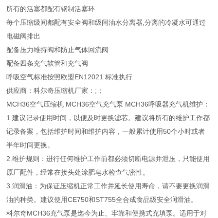
所有的活塞都配有钢制活塞环
每个压缩级间都配有安全阀和级间油水分离器,分离的冷凝水可通过
电磁阀排出
配备压力维持阀和防止气体回流阀
配备四条充气软管和充气阀
呼吸空气标准按照欧盟EN12021 标准执行
供应商：科尔奇压缩机厂家：;；
MCH36空气压缩机 MCH36空气充气泵 MCH36呼吸器充气机维护：
1.建议记录使用时间，以便及时更换滤芯。建议将所有的维护工作都
记录备案，包括维护时间和维护内容，一般累计使用50个小时或者
半年时间更换。
2.维护规则：进行任何维护工作前都必须切断电源并泄压，只能使用
原厂配件，经常在接头处涂肥皂水检查气密性。
3.润滑油：为保证压缩机正常工作并延长使用寿命，请不要更换润滑
油的种类。建议使用CE750和ST755全合成食品级安全润滑油。
科尔奇MCH36充气泵是迄今为止、牢靠和便携式充填泵。适用于对