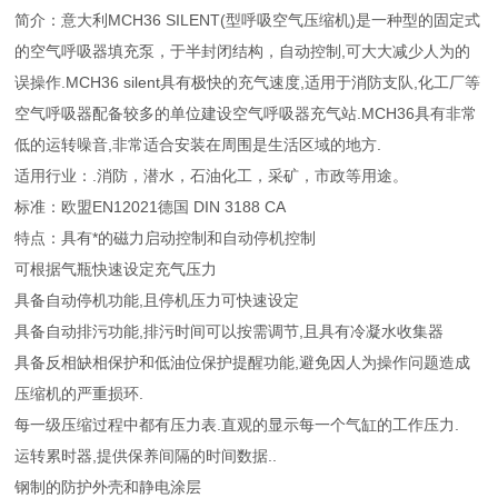
简介：意大利MCH36 SILENT(型呼吸空气压缩机)是一种型的固定式
的空气呼吸器填充泵，于半封闭结构，自动控制,可大大减少人为的
误操作.MCH36 silent具有极快的充气速度,适用于消防支队,化工厂等
空气呼吸器配备较多的单位建设空气呼吸器充气站.MCH36具有非常
低的运转噪音,非常适合安装在周围是生活区域的地方.
适用行业：.消防，潜水，石油化工，采矿，市政等用途。
标准：欧盟EN12021德国 DIN 3188 CA
特点：具有*的磁力启动控制和自动停机控制
可根据气瓶快速设定充气压力
具备自动停机功能,且停机压力可快速设定
具备自动排污功能,排污时间可以按需调节,且具有冷凝水收集器
具备反相缺相保护和低油位保护提醒功能,避免因人为操作问题造成
压缩机的严重损环.
每一级压缩过程中都有压力表.直观的显示每一个气缸的工作压力.
运转累时器,提供保养间隔的时间数据..
钢制的防护外壳和静电涂层