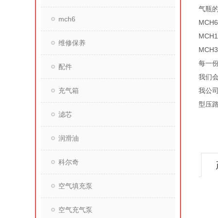
气瓶的
mch6
MCH6
MCH1
维修保养
MCH3
每一
配件
我们
充气箱
我公
型压
滤芯
润滑油
科尔奇
空气填充泵
空气充气泵