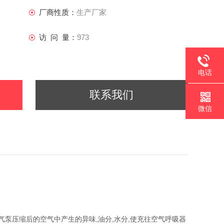
厂商性质：
生产厂家
访 问 量：
973
电话
联系我们
微信
气泵压缩后的空气中产生的异味,油分,水分,使充往空气呼吸器