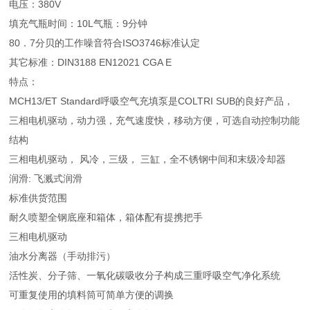
电压：380V
填充气瓶时间：10L气瓶：9分钟
80．7分贝的工作噪音符合ISO3746标准认定
其它标准：DIN3188 EN12021 CGA E
特点：
MCH13/ET Standard呼吸空气充填泵是COLTRI SUB的良好产品，
三相电机驱动，动力强，充气速度快，移动方便，可选自动控制功能
结构
三相电机驱动， 风冷，三级， 三缸，全不锈钢中间和末级冷却器
润滑: 飞溅式润滑
标准供货范围
耐久喷塑全钢底座和箱体，箱体配有提携把手
三相电机驱动
油水分离器（手动排污）
活性炭、分子筛、一氧化碳吸收分子构成三重呼吸空气净化系统
可重复使用的填料筒可简单方便的调换