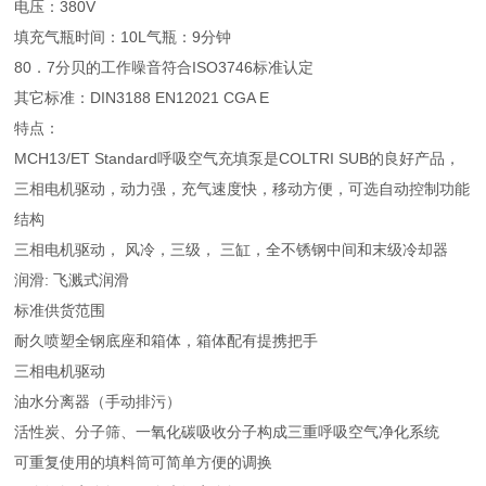
电压：380V
填充气瓶时间：10L气瓶：9分钟
80．7分贝的工作噪音符合ISO3746标准认定
其它标准：DIN3188 EN12021 CGA E
特点：
MCH13/ET Standard呼吸空气充填泵是COLTRI SUB的良好产品，
三相电机驱动，动力强，充气速度快，移动方便，可选自动控制功能
结构
三相电机驱动， 风冷，三级， 三缸，全不锈钢中间和末级冷却器
润滑: 飞溅式润滑
标准供货范围
耐久喷塑全钢底座和箱体，箱体配有提携把手
三相电机驱动
油水分离器（手动排污）
活性炭、分子筛、一氧化碳吸收分子构成三重呼吸空气净化系统
可重复使用的填料筒可简单方便的调换