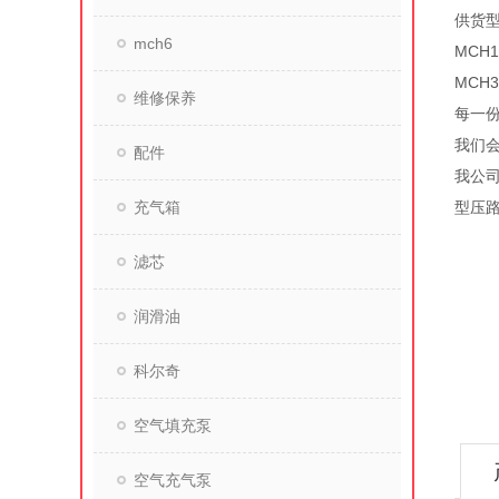
供货型
mch6
MCH
MCH
维修保养
每一
我们
配件
我公
充气箱
型压
滤芯
润滑油
科尔奇
空气填充泵
空气充气泵