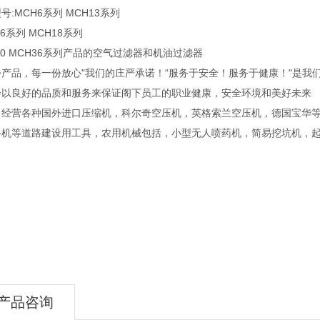
号:MCH6系列 MCH13系列
16系列 MCH18系列
30 MCH36系列产品的空气过滤器和机油过滤器
份产品，每一份放心"我们的庄严承诺！“服务于安全！服务于健康！"是我
会以良好的品质和服务来保证阁下员工的职业健康，安全环境和美好未来
司经营各种国外进口压缩机，科尔奇空压机，英格索兰空压机，德国宝华
路机等道路建设用工具，农用机械包括，小型无人喷药机，简易挖坑机，
产品咨询