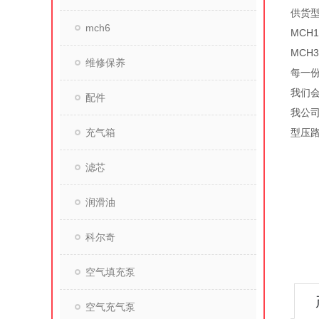
供货型
mch6
MCH
MCH
维修保养
每一
我们
配件
我公
充气箱
型压
滤芯
润滑油
科尔奇
空气填充泵
空气充气泵