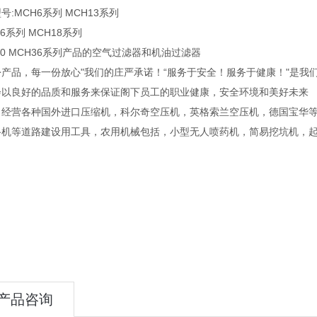
号:MCH6系列 MCH13系列
16系列 MCH18系列
30 MCH36系列产品的空气过滤器和机油过滤器
份产品，每一份放心"我们的庄严承诺！“服务于安全！服务于健康！"是我
会以良好的品质和服务来保证阁下员工的职业健康，安全环境和美好未来
司经营各种国外进口压缩机，科尔奇空压机，英格索兰空压机，德国宝华
路机等道路建设用工具，农用机械包括，小型无人喷药机，简易挖坑机，
产品咨询