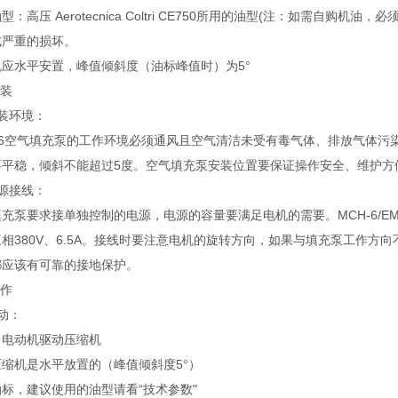
型：高压 Aerotecnica Coltri CE750所用的油型(注：如需
成严重的损坏。
机应水平安置，峰值倾斜度（油标峰值时）为5°
安装
装环境：
-6空气填充泵的工作环境必须通风且空气清洁未受有毒气体、排放气体污染
要平稳，倾斜不能超过5度。空气填充泵安装位置要保证操作安全、维护方
源接线：
充泵要求接单独控制的电源，电源的容量要满足电机的需要。MCH-6/EM填充
相380V、6.5A。接线时要注意电机的旋转方向，如果与填充泵工作
都应该有可靠的接地保护。
操作
动：
）电动机驱动压缩机
缩机是水平放置的（峰值倾斜度5°）
标，建议使用的油型请看“技术参数"