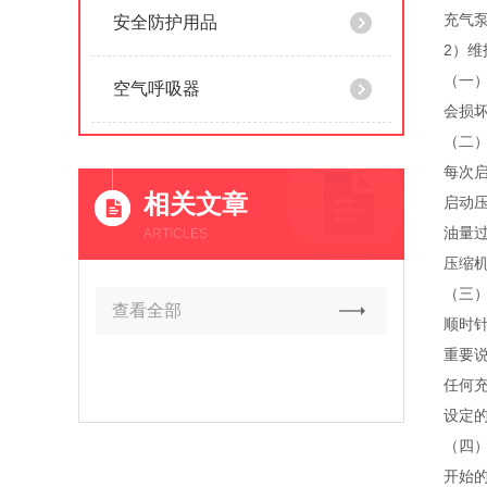
充气
安全防护用品
2）维
（一
空气呼吸器
会损
（二
每次
相关文章
启动
油量
ARTICLES
压缩
（三
查看全部
顺时
重要
任何
设定
（四
开始的