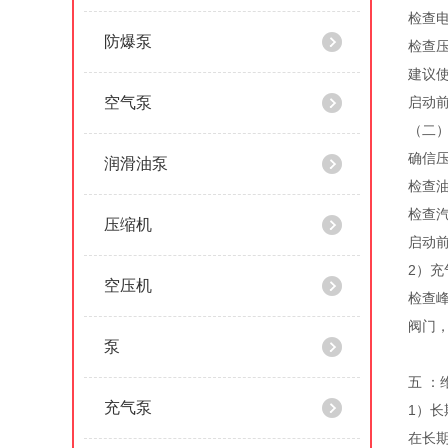
检查
防爆泵
检查
建议
空气泵
启动
（二
确信压
润滑油泵
检查油
检查
压缩机
启动
2）充
空压机
检查
阀门
泵
五 ：
充气泵
1）长
在长