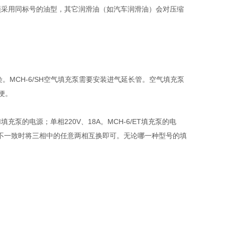
自购机油，必须采用同标号的油型，其它润滑油（如汽车润滑油）会对压缩
。MCH-6/SH空气填充泵需要安装进气延长管。空气填充泵
便。
泵的电源；单相220V、18A。MCH-6/ET填充泵的电
方向不一致时将三相中的任意两相互换即可。无论哪一种型号的填