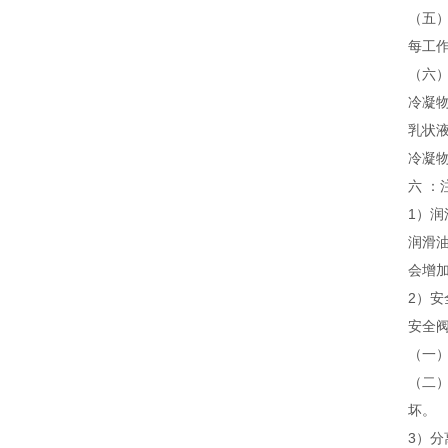
（五
每工
（六
冷凝物
乳状
冷凝物
六 ：
1）润
润滑
会增
2）安
安全
（一
（二
坏。
3）