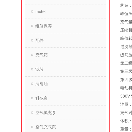
构造
mch6
峰值压力
充气量
维修保养
压缩机缸
峰值转
配件
过滤器
充气箱
级间压
第二级：
滤芯
第三级：
第四级：
润滑油
电动机：
380V 
科尔奇
油量：3
空气填充泵
充气时
体积：L
空气充气泵
重量：4