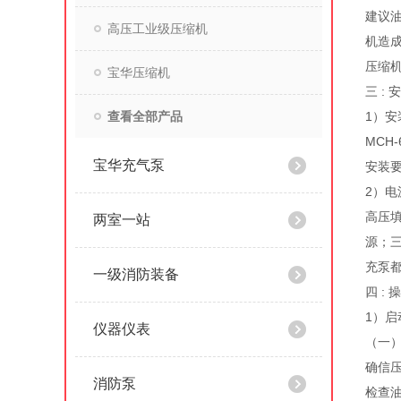
建议油
高压工业级压缩机
机造
压缩
宝华压缩机
三 : 
查看全部产品
1）安
MCH
宝华充气泵
安装
2）电
高压填
两室一站
源；三
充泵
一级消防装备
四 : 
1）启
仪器仪表
（一
确信压
消防泵
检查油