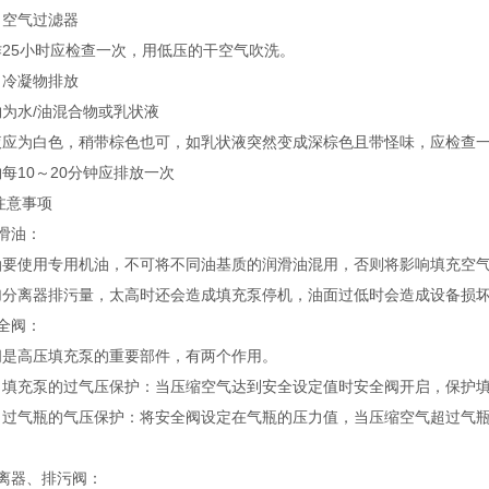
）空气过滤器
作25小时应检查一次，用低压的干空气吹洗。
）冷凝物排放
为水/油混合物或乳状液
液应为白色，稍带棕色也可，如乳状液突然变成深棕色且带怪味，应检查
每10～20分钟应排放一次
注意事项
滑油：
油要使用专用机油，不可将不同油基质的润滑油混用，否则将影响填充空
加分离器排污量，太高时还会造成填充泵停机，油面过低时会造成设备损坏。
全阀：
阀是高压填充泵的重要部件，有两个作用。
）填充泵的过气压保护：当压缩空气达到安全设定值时安全阀开启，保护
）过气瓶的气压保护：将安全阀设定在气瓶的压力值，当压缩空气超过气
分离器、排污阀：