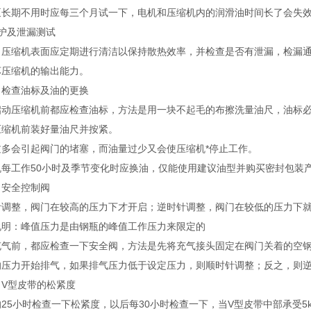
泵长期不用时应每三个月试一下，电机和压缩机内的润滑油时间长了会失
护及泄漏测试
）压缩机表面应定期进行清洁以保持散热效率，并检查是否有泄漏，检漏
坏压缩机的输出能力。
）检查油标及油的更换
启动压缩机前都应检查油标，方法是用一块不起毛的布擦洗量油尺，油标
压缩机前装好量油尺并按紧。
过多会引起阀门的堵塞，而油量过少又会使压缩机*停止工作。
机每工作50小时及季节变化时应换油，仅能使用建议油型并购买密封包装
）安全控制阀
针调整，阀门在较高的压力下才开启；逆时针调整，阀门在较低的压力下
说明：峰值压力是由钢瓶的峰值工作压力来限定的
充气前，都应检查一下安全阀，方法是先将充气接头固定在阀门关着的空
的压力开始排气，如果排气压力低于设定压力，则顺时针调整；反之，则
）V型皮带的松紧度
25小时检查一下松紧度，以后每30小时检查一下，当V型皮带中部承受5