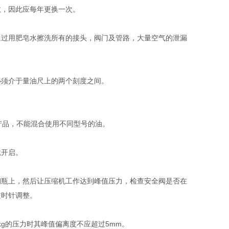
效，因此应每年更换一次。
通过用肥皂水擦洗所有的接头，阀门及管路，大量空气的泄漏
必须介于量油尺上的两个刻度之间。
产品，不能混合使用不同型号的油。
就开启。
钢瓶上，然后让压缩机工作达到峰值压力，检查安全阀是否在
逆时针调整。
kg的压力时其峰值偏离度不应超过5mm。