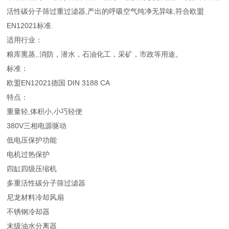
活性碳分子筛过重过滤器,产出的呼吸空气纯净无异味,符合欧盟
EN12021标准.
适用行业：
粮库熏蒸,.消防，潜水，石油化工，采矿，市政等用途。
标准：
欧盟EN12021德国 DIN 3188 CA
特点：
重量轻,体积小,小巧轻便
380V三相电源驱动
低电压保护功能
电机过热保护
四缸四级压缩机
多重活性碳分子筛过滤器
尼龙材料冷却风扇
不锈钢冷却器
末级油水分离器