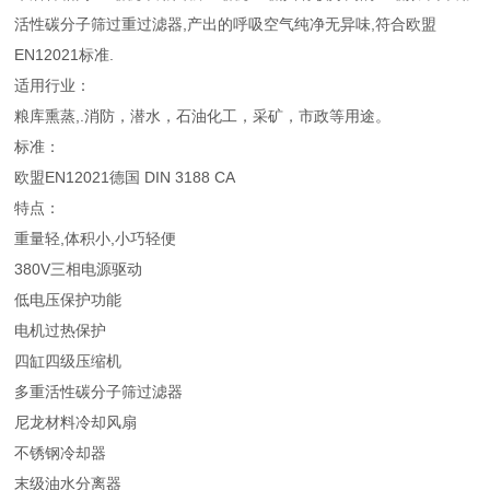
活性碳分子筛过重过滤器,产出的呼吸空气纯净无异味,符合欧盟
EN12021标准.
适用行业：
粮库熏蒸,.消防，潜水，石油化工，采矿，市政等用途。
标准：
欧盟EN12021德国 DIN 3188 CA
特点：
重量轻,体积小,小巧轻便
380V三相电源驱动
低电压保护功能
电机过热保护
四缸四级压缩机
多重活性碳分子筛过滤器
尼龙材料冷却风扇
不锈钢冷却器
末级油水分离器