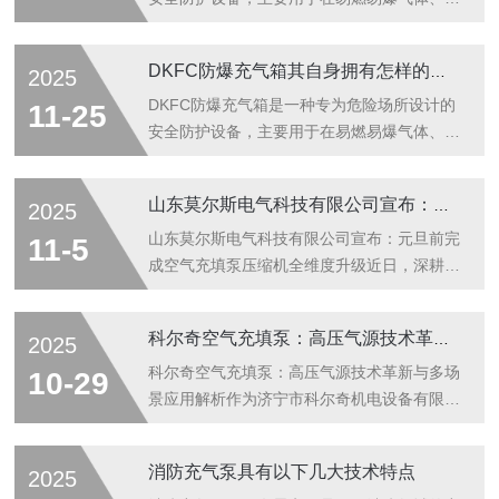
尘或蒸汽环境中对电气仪表、控制元件或分析
仪器进行正压保护，防止内部设备成为点火
DKFC防爆充气箱其自身拥有怎样的功能呢？
2025
源，从而保障人员与设施安全。广泛应用于石
油化工、天然气开采、制药、喷涂车间、煤矿
DKFC防爆充气箱是一种专为危险场所设计的
11-25
及军工等高危行业。其工作原理基于“正压防
安全防护设备，主要用于在易燃易爆气体、粉
爆”（Exp）技术：通过向箱体内持续通入洁
尘或蒸汽环境中对电气仪表、控制元件或分析
净、干燥的压缩空气或惰性气体（如氮气），
仪器进行正压保护，防止内部设备成为点火
山东莫尔斯电气科技有限公司宣布：元旦前完成空气充填泵压缩机全维度升级
2025
使箱内压力始终高于外部危险环境的大气压
源，从而保障人员与设施安全。广泛应用于石
力，从而阻止可燃性气体或粉尘进入箱体内
油化工、天然气开采、制药、喷涂车间、煤矿
山东莫尔斯电气科技有限公司宣布：元旦前完
11-5
部。一旦检测到箱内压力异常下降，系统会自
及军工等高危行业。其工作原理基于“正压防
成空气充填泵压缩机全维度升级近日，深耕空
动...
爆”（Exp）技术：通过向箱体内持续通入洁
气充填泵压缩机领域的山东莫尔斯电气科技有
净、干燥的压缩空气或惰性气体（如氮气），
限公司（以下简称“莫尔斯电气”）正式对外宣
科尔奇空气充填泵：高压气源技术革新与多场景应用解析
2025
使箱内压力始终高于外部危险环境的大气压
布，将在2025年元旦前全面完成旗下空气充
力，从而阻止可燃性气体或粉尘进入箱体内
填泵压缩机产品线的技术迭代，并同步实现服
科尔奇空气充填泵：高压气源技术革新与多场
10-29
部。一旦检测到箱内压力异常下降，系统会自
务体系与质保政策的全新升级。此次升级涵盖
景应用解析作为济宁市科尔奇机电设备有限公
动...
产品、服务、质保三大核心维度，是公司响应
司核心推广的装备，科尔奇空气充填泵凭借意
国家流体机械装备自主创新战略、适配行业智
大利进口的工艺与适配多行业的实用性能，成
消防充气泵具有以下几大技术特点
2025
能化绿色化转型趋势的重要举措，将为钢铁、
为高压气体充填领域的产品。其融合精密机械