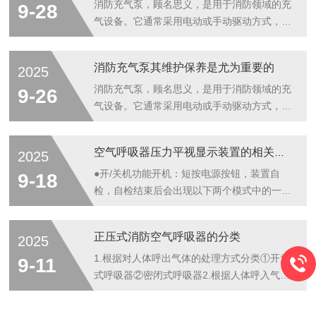
化工、新能源等下行业客户提供更高效、可靠
设计与智能控制技术，既满足工业生产的高效
消防充气泵，顾名思义，是用于消防领域的充
9-28
的压缩空气解决方案。作为华东地区空气...
需求，又保障特殊场景的安全标准，为各行业
气设备。它通常采用电动或手动驱动方式，通
提供稳定可靠的高压气源解决方案。一、核心
过内部压缩机构将空气压缩并输送到需要充气
技术原理：三级压缩与深度净化的融合科尔奇
的设备中。在火灾救援现场，消防充气泵能够
消防充气泵其维护保养是尤为重要的
2025
空气充填泵的核心优势源于其科学的工作原理
快速为各种充气式救援工具充气，如消防气
与精密结构设计，实现从常压空气到高压纯净
垫、救生艇、充气式担架、充气式隔离带等，
消防充气泵，顾名思义，是用于消防领域的充
9-26
气体的高效转化。1.三级渐进式压缩系统采...
为救援行动提供有力支持。其工作原理与普通
气设备。它通常采用电动或手动驱动方式，通
气泵类似，但其设计更注重高效、快速和可靠
过内部压缩机构将空气压缩并输送到需要充气
性。当启动设备时，内部压缩机构开始工作，
的设备中。在火灾救援现场，消防充气泵能够
空气呼吸器压力平视显示装置的相关介绍
2025
将空气吸入并进行压缩。压缩后的空气通过管
快速为各种充气式救援工具充气，如消防气
道输送到需要充气的设备中，从而完成充气过
垫、救生艇、充气式担架、充气式隔离带等，
●开/关机功能开机：短按电源按钮，装置自
9-18
程。消防充气泵的技术特点：一、高可靠性：
为救援行动提供有力支持。其工作原理与普通
检，自检结束后会出现以下两个模式中的一种
极...
气泵类似，但其设计更注重高效、快速和可靠
模式：无配对记忆搜寻模式：配对指示灯快速
性。当启动设备时，内部压缩机构开始工作，
闪烁(此时在寻找配对目标)；如果此时有电子
正压式消防空气呼吸器的分类
2025
将空气吸入并进行压缩。压缩后的空气通过管
压力表处于搜索状态，则自动配对成功；有配
道输送到需要充气的设备中，从而完成充气过
对记忆搜寻模式：配对指示灯连续闪烁两次
1.根据对人体呼出气体的处理方式分类①开放
9-11
程。消防充气泵的维护保养：一、日常检查与
（此时在寻找已经配过对的双显智能电子压力
式呼吸器②密闭式呼吸器2.根据人体呼入气体
启...
表）。关机：1.自动关机：失去连接1分钟
的来源分类①过滤式防毒面具②自给式呼吸器
后，自动关机2.手动关机：长按电源按钮2S以
3.根据面罩内压力分类①正压式呼吸器：是指