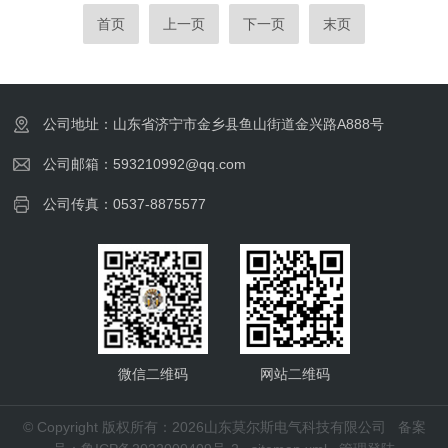
上●气压指示功能：无线连接以后，气压显示
呼吸循环过程中，面罩内压力均大于环境压
首页
上一页
下一页
末页
灯有三种显示模式：绿灯：10MPa以上，黄
力。②负压式呼吸器：是指呼吸循环过程中，
灯：10~6MPa之间红灯：6MP...
面罩内压力均小于环境压力。※本呼吸器为
RHZK6.8/F型正压式消防空气呼吸器。(二)三
种呼吸器的优缺点比较1.过滤式防毒面具优
公司地址：山东省济宁市金乡县鱼山街道金兴路A888号
点：结构简单、重量轻、携带使用方便,有一
定的呼吸保护作用;不足：对使用环境要求较
公司邮箱：593210992@qq.com
高；呼吸阻力大；选择性强。2...
公司传真：0537-8875577
微信二维码
网站二维码
© Copyright 版权所有：2026山东莫尔斯电气科技有限公司
备案