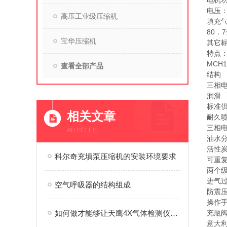
电机功
电压：
高压工业级压缩机
填充气
80．
宝华压缩机
其它标准
特点
MCH
查看全部产品
结构
三相电
润滑:
标准
相关文章
耐久
三相
ARTICLES
油水
活性
科尔奇充填泵压缩机的安装环境要求
可重
两个
进气
空气呼吸器的结构组成
防震压力
操作
如何做才能够让天鹰4X气体检测仪使用寿命更长一些？
充瓶阀
意大利