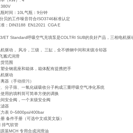
率（KW）: 4
380V
瓶时间：10L气瓶：9分钟
7分贝的工作噪音符合ISO3746标准认定
：DIN3188 EN12021 CGA E
：
13/ET Standard呼吸空气充填泵是COLTRI SUB的良好产品，
机驱动， 风冷，三级， 三缸，全不锈钢中间和末级冷却器
 飞溅式润滑
供货范围
喷塑全钢底座和箱体，箱体配有提携把手
电机驱动
分离器（手动排污）
炭、分子筛、一氧化碳吸收分子构成三重呼吸空气净化系统
复使用的填料筒可简单方便的调换
级间安全阀，一个末级安全阀
过滤器
表 0~5800psi/400bar
手册 备件手册（可选中文或英文版）
 排气软管
原装MCH 专用合成润滑油