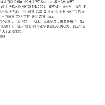
司的MCH13/ET Standard和MCH16/ET
超过.严格的欧洲标准EN12021。充气机区域分布：山东-江
佳木斯-库尔勒-兰州-成都-武汉-黄冈-仙桃-十堰-榆林-宝鸡-延
同－内蒙古-吉林-吉林-贵州-吉林-山西。
压气体的机器，一般情况，一般工厂里都需要，主要是用作于生产
如轮胎打气，游乐场的升降等都需要空压机的动力。我公司售
解决了后顾之忧。