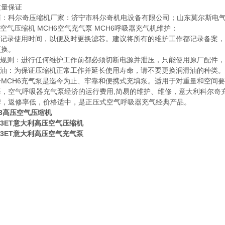
质量保证
商：科尔奇压缩机厂家：济宁市科尔奇机电设备有限公司；山东莫尔斯电
6空气压缩机 MCH6空气充气泵 MCH6呼吸器充气机维护：
建议记录使用时间，以便及时更换滤芯。建议将所有的维护工作都记录备案，
更换。
维护规则：进行任何维护工作前都必须切断电源并泄压，只能使用原厂配件
滑油：为保证压缩机正常工作并延长使用寿命，请不要更换润滑油的种类。建
奇MCH6充气泵是迄今为止、牢靠和便携式充填泵。适用于对重量和空间
择，空气呼吸器充气泵经济的运行费用,简易的维护、维修，意大利科尔奇
牌，返修率低，价格适中，是正压式空气呼吸器充气经典产品。
13高压空气压缩机
13ET意大利高压空气压缩机
13ET意大利高压空气充气泵