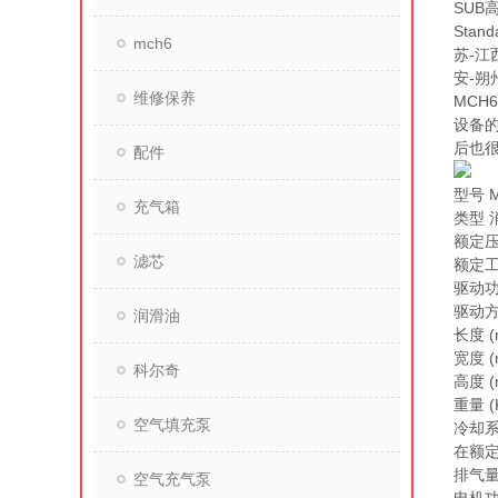
SUB
Sta
mch6
苏-江
安-朔
维修保养
MCH
设备
后也
配件
型号 M
充气箱
类型 
额定压
滤芯
额定工作
驱动功率
驱动方
润滑油
长度 (
宽度 (
科尔奇
高度 (
重量 (K
空气填充泵
冷却系
在额定
排气量 
空气充气泵