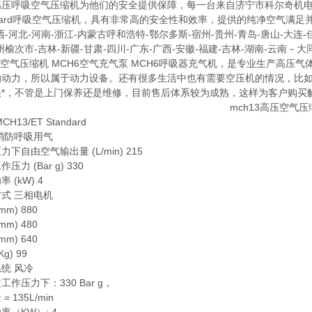
高压呼吸空气压缩机为他们的安全提供保障，每一台来自济宁市科尔奇机电设备有限公
ndard呼吸空气压缩机，具有非常高的安全性和效率，提供的纯净空气满足并
西-河北-河南-浙江-内蒙古呼和浩特-鄂尔多斯-宿州-贵州-青岛-唐山-大连-
州榆次市-吉林-新疆-甘肃-四川-广东-广西-安徽-福建-吉林-湖南-云南－大
6空气压缩机 MCH6空气充气泵 MCH6呼吸器充气机，是专业生产高
的动力，所以属于动力设备。还有很多生活中也有需要空压机的情况，比
很*，不管是上门保养还是维修，目前售后体系较为成熟，这样为客户购买
CH13/ET Standard
消防呼吸用气
力下自由空气输出量 (L/min) 215
压力 (Bar g) 330
 (kW) 4
式 三相电机
mm) 880
mm) 480
mm) 640
g) 99
统 风冷
工作压力下：330 Bar g，
= 135L/min