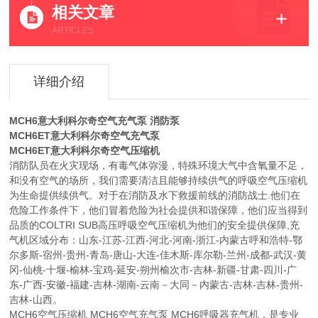
相关文章
ARTICLES
详细介绍
MCH6意大利科尔奇空气充气泵 消防泵
MCH6ET意大利科尔奇空气充气泵
MCH6ET意大利科尔奇空气压缩机
消防队员在火灾现场，有毒气体弥漫，特殊环境大气中含氧量不足，
和没有空气的场所，我们需要清洁且能够持续供气的呼吸空气压缩机
为生命提供续供气。对于在消防及水下救援前线的消防战士.他们在
危险工作条件下，他们冒着危险为社会提供和谐保障，他们应当得到
品质的COLTRI SUB高压呼吸空气压缩机为他们的安全提供保障,充
气机区域分布：山东-江苏-江西-河北-河南-浙江-内蒙古呼和浩特-鄂
尔多斯-宿州-贵州-青岛-唐山-大连-佳木斯-库尔勒-兰州-成都-武汉-黄
冈-仙桃-十堰-榆林-宝鸡-延安-朔州榆次市-吉林-新疆-甘肃-四川-广
东-广西-安徽-福建-吉林-湖南-云南－大同－内蒙古-吉林-吉林-贵州-
吉林-山西。
MCH6空气压缩机 MCH6空气充气泵 MCH6呼吸器充气机，是专业