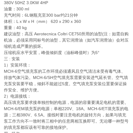
380V 50HZ 3.0KW 4HP
油量：300 ml
充气时间：6L钢瓶充至300 bar约21分钟
体积：L x W x H（mm） 620 x 290 x 360
重量：40 kg
建议油型：高压 Aerotecnica Coltri CE750所用的油型(注：如需自购
机油，必须采用同标号的油型，其它润滑油（如汽车润滑油）会对压
缩机造成严重的损坏。
压缩机应水平安置，峰值倾斜度（油标峰值时）为5°
三 : 安装
1）安装环境：
MCH-6空气填充泵的工作环境必须通风且空气清洁未受有毒气体、
排放气体污染。MCH-6/SH空气填充泵需要安装进气延长管。空气填
充泵安装要平稳，倾斜不能超过5度。空气填充泵安装位置要保证操
作安全、维护方便。
2）电源接线：
高压填充泵要求接单独控制的电源，电源的容量要满足电机的需要。
MCH-6/EM填充泵的电源；单相220V、18A。MCH-6/ET填充泵的电
源；三相380V、6.5A。接线时要注意电机的旋转方向，如果与填充
泵工作方向不一致时将三相中的任意两相互换即可。无论哪一种型号
的填充泵都应该有可靠的接地保护。