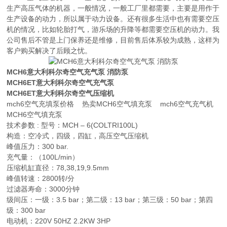
生产高压气体的机器，一般情况，一般工厂里都需要，主要是用作于
生产设备的动力，所以属于动力设备。还有很多生活中也有需要空压
机的情况，比如轮胎打气，游乐场的升降等都需要空压机的动力。我
公司售后不管是上门保养还是维修，目前售后体系较为成熟，这样为
客户购买解决了后顾之忧。
MCH6意大利科尔奇空气充气泵 消防泵
MCH6ET意大利科尔奇空气充气泵
MCH6ET意大利科尔奇空气压缩机
mch6空气充填泵价格 热卖MCH6空气填充泵 mch6空气充气机
MCH6空气填充泵
技术参数 : 型号：MCH – 6(COLTRI100L)
构造：空冷式，四级，四缸，高压空气压缩机
峰值压力：300 bar.
充气量：（100L/min）
压缩机缸直径：78,38,19,9.5mm
峰值转速：2800转/分
过滤器寿命：3000分钟
级间压：一级：3.5 bar；第二级：13 bar；第三级：50 bar；第四
级：300 bar
电动机：220V 50HZ 2.2KW 3HP