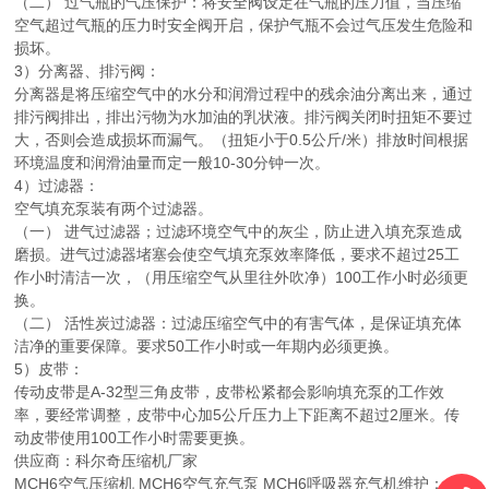
（二） 过气瓶的气压保护：将安全阀设定在气瓶的压力值，当压缩
空气超过气瓶的压力时安全阀开启，保护气瓶不会过气压发生危险和
损坏。
3）分离器、排污阀：
分离器是将压缩空气中的水分和润滑过程中的残余油分离出来，通过
排污阀排出，排出污物为水加油的乳状液。排污阀关闭时扭矩不要过
大，否则会造成损坏而漏气。（扭矩小于0.5公斤/米）排放时间根据
环境温度和润滑油量而定一般10-30分钟一次。
4）过滤器：
空气填充泵装有两个过滤器。
（一） 进气过滤器；过滤环境空气中的灰尘，防止进入填充泵造成
磨损。进气过滤器堵塞会使空气填充泵效率降低，要求不超过25工
作小时清洁一次，（用压缩空气从里往外吹净）100工作小时必须更
换。
（二） 活性炭过滤器：过滤压缩空气中的有害气体，是保证填充体
洁净的重要保障。要求50工作小时或一年期内必须更换。
5）皮带：
传动皮带是A-32型三角皮带，皮带松紧都会影响填充泵的工作效
率，要经常调整，皮带中心加5公斤压力上下距离不超过2厘米。传
动皮带使用100工作小时需要更换。
供应商：科尔奇压缩机厂家
MCH6空气压缩机 MCH6空气充气泵 MCH6呼吸器充气机维护：