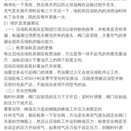
阀净化一下系统，然后再关闭以防止排放阀在运输过程中丢失。
充气泵长期不用时应每三个月试一下，电机和压缩机内的润滑油时间
长了会失效，因此应每年更换一次。
2）维护及泄漏测试
（一）压缩机表面应定期进行清洁以保持散热效率，并检查是否有泄
漏，检漏通过用肥皂水擦洗所有的接头，阀门及管路，大量空气的泄
漏会损坏压缩机的输出能力。
（二）检查油标及油的更换
每次启动压缩机前都应检查油标，方法是用一块不起毛的布擦洗量油
尺，油标必须介于量油尺上的两个刻度之间。
启动压缩机前装好量油尺并按紧。
油量过多会引起阀门的堵塞，而油量过少又会使压缩机停止工作。
压缩机每工作50小时及季节变化时应换油，仅能使用建议油型并购
买密封包装产品，不能混合使用不同型号的油。
（三）安全控制阀
顺时针调整，阀门在较高的压力下才开启；逆时针调整，阀门在较低
的压力下就开启。
重要说明：峰值压力是由钢瓶的峰值工作压力来限定的
任何充气前，都应检查一下安全阀，方法是先将充气接头固定在阀门
关着的空钢瓶上，然后让压缩机工作达到峰值压力，检查安全阀是否
在设定的压力开始排气，如果排气压力低于设定压力，则顺时针调