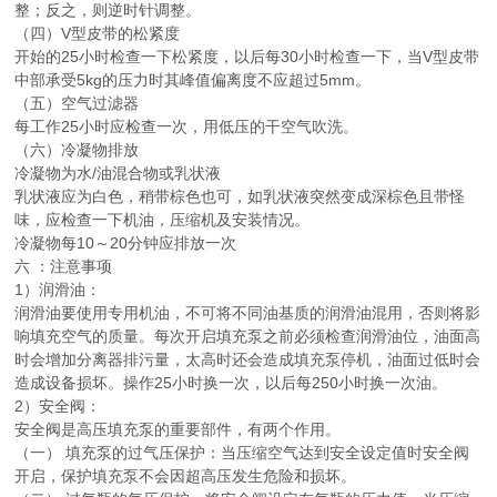
整；反之，则逆时针调整。
（四）V型皮带的松紧度
开始的25小时检查一下松紧度，以后每30小时检查一下，当V型皮带
中部承受5kg的压力时其峰值偏离度不应超过5mm。
（五）空气过滤器
每工作25小时应检查一次，用低压的干空气吹洗。
（六）冷凝物排放
冷凝物为水/油混合物或乳状液
乳状液应为白色，稍带棕色也可，如乳状液突然变成深棕色且带怪
味，应检查一下机油，压缩机及安装情况。
冷凝物每10～20分钟应排放一次
六 ：注意事项
1）润滑油：
润滑油要使用专用机油，不可将不同油基质的润滑油混用，否则将影
响填充空气的质量。每次开启填充泵之前必须检查润滑油位，油面高
时会增加分离器排污量，太高时还会造成填充泵停机，油面过低时会
造成设备损坏。操作25小时换一次，以后每250小时换一次油。
2）安全阀：
安全阀是高压填充泵的重要部件，有两个作用。
（一） 填充泵的过气压保护：当压缩空气达到安全设定值时安全阀
开启，保护填充泵不会因超高压发生危险和损坏。