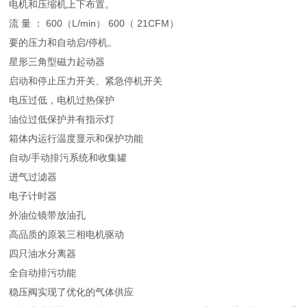
电机和压缩机上下布置。
流 量 ： 600（L/min） 600（ 21CFM）
要的压力和自动启/停机。
星形三角型磁力起动器
启动和停止压力开关、紧急停机开关
电压过低，电机过热保护
油位过低保护并有指示灯
箱体内运行温度显示和保护功能
自动/手动排污系统和收集罐
进气过滤器
电子计时器
外油位镜带放油孔
高品质的原装三相电机驱动
四只油水分离器
全自动排污功能
稳压阀实现了优化的气体供应