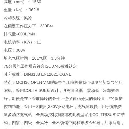
高度（mm）： 1560
重量（Kg）：362.8
冷却系统：风冷
在额定工作压力下：330Bar
排气量=600L/min
电机功率（KW）: 11
电压：380V
填充气瓶时间：10L气瓶：3.3分钟
75分贝的工作噪音符合ISO3746标准认定
其它标准：DIN3188 EN12021 CGA E
特点：MCH36 OPEN V.M呼吸空气压缩机是我们研发的新型号的压
缩机，采用COLTRISUB所设计，具有噪音低，震动低，冷却效果
好，即便是在不采取降噪的条件下也仅有75分贝的低噪音，*的保护
控制功能，采用三相电机380V驱动电压，充气速度快，用于充瓶数
量多消防充气站，全自动控制功能结构此机型采用COLTRISUB“X"结
构，四缸，四级，全风冷，全不锈钢中间和末级冷却器，油泵润滑，