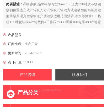
简要描述：
详细参数 品牌科尔奇型号mch36压力330材质不锈钢
泵轴位置边立式叶轮吸入方式双吸式驱动方式电动性能高压用途
消防泵原理真空泵输送介质油泵适用范围消防,潜水等流量100扬
程100叶轮结构4叶轮数目4工作压力330重量100电压380产地意
大利
产品型号：
厂商性质：
生产厂家
更新时间：
2024-09-09
访 问 量：
1038
产品咨询
联系我们
CLASSIFICATION
产品分类