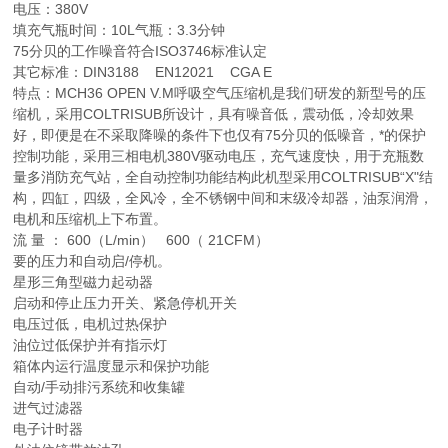
电压：380V
填充气瓶时间：10L气瓶：3.3分钟
75分贝的工作噪音符合ISO3746标准认定
其它标准：DIN3188 EN12021 CGA E
特点：MCH36 OPEN V.M呼吸空气压缩机是我们研发的新型号的压
缩机，采用COLTRISUB所设计，具有噪音低，震动低，冷却效果
好，即便是在不采取降噪的条件下也仅有75分贝的低噪音，*的保护
控制功能，采用三相电机380V驱动电压，充气速度快，用于充瓶数
量多消防充气站，全自动控制功能结构此机型采用COLTRISUB“X"结
构，四缸，四级，全风冷，全不锈钢中间和末级冷却器，油泵润滑，
电机和压缩机上下布置。
流 量 ： 600（L/min） 600（ 21CFM）
要的压力和自动启/停机。
星形三角型磁力起动器
启动和停止压力开关、紧急停机开关
电压过低，电机过热保护
油位过低保护并有指示灯
箱体内运行温度显示和保护功能
自动/手动排污系统和收集罐
进气过滤器
电子计时器