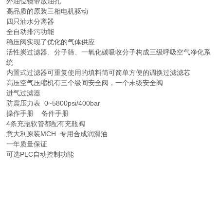
外油位镜带放油孔
高品质的原装三相电机驱动
四只油水分离器
全自动排污功能
稳压阀实现了优化的气体供应
活性炭过滤器、分子筛、一氧化碳吸收分子构成三级呼吸空气净化系
统
内置式过滤器可重复使用的填料筒可简单方便的调换过滤滤芯
高压空气压缩机有三个级间安全阀，一个末级安全阀
进气过滤器
防震压力表 0~5800psi/400bar
操作手册 备件手册
4条充瓶软管都配有充瓶阀
意大利原装MCH 专用合成润滑油
一年质量保证
可选PLC自动控制功能