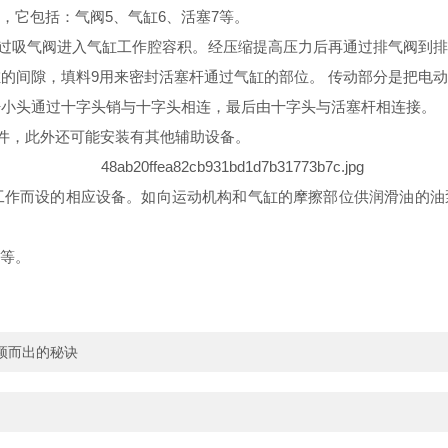
它包括：气阀5、气缸6、活塞7等。
过吸气阀进入气缸工作腔容积。经压缩提高压力后再通过排气阀到排
缸的间隙，填料9用来密封活塞杆通过气缸的部位。 传动部分是把电
连杆小头通过十字头销与十字头相连，最后由十字头与活塞杆相连接。
件，此外还可能安装有其他辅助设备。
作而设的相应设备。如向运动机构和气缸的摩擦部位供润滑油的油
等。
颖而出的秘诀