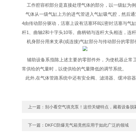
工作腔容积部分是直接处理气体的部分，以一级缸为例，
气体从一级气缸上方的进气管进入气缸吸气腔，然后通
4由传动部分驱动，活塞上设有活塞环8以密封活塞与气
杆1、曲轴2和十字头10等。曲柄销与连杆大头相连，
机身部分用来支承(或连接)气缸部分与传动部分的零部
辅助设备系指陈上述主要的零部件外，为使机器止常工
常供给的气量时，以使供给的气量降低的调节系统。
此外,在气体管路系统中还有安全阀、滤清器、缓冲容器
上一篇：
别小看空气填充泵！这些关键特点，藏着设备脱
下一篇：
DKFC防爆充气箱竟然应用于如此广泛的领域