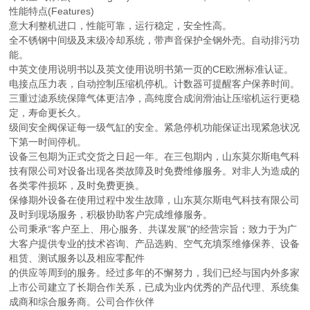
性能特点(Features)
意大利整机进口，性能可靠，运行稳定，安全性高。
全不锈钢中间级及末级冷却系统，带声音保护全钢外壳。自动排污功
能。
中英文使用说明书以及英文使用说明书第一页的CE欧洲标准认证。
电接点压力表，自动控制压缩机停机。计数器可提醒客户保养时间。
三重过滤系统保障气体更洁净，高纯度合成润滑油让压缩机运行更稳
定，寿命更长久。
级间安全阀保证每一级气缸的安全。紧急停机功能保证出现紧急状况
下第一时间停机。
设备三包期为正式交货之日起一年。在三包期内，山东莫尔斯电气科
技有限公司对设备出现各类故障及时免费维修服务。对非人为造成的
各类零件损坏，及时免费更换。
保修期外设备在使用过程中发生故障，山东莫尔斯电气科技有限公司
及时到现场服务，积极协助客户完成维修服务。
公司秉承“客户至上、用心服务、共谋发展"的经营宗旨；致力于为广
大客户提供专业的技术咨询、产品选购、空气充填泵维修保养、设备
租赁、测试服务以及相应零配件
的供应等周到的服务。经过多年的不懈努力，我们已经与国内外多家
上市公司建立了长期合作关系，已成为业内优秀的产品代理、系统集
成商和综合服务商。公司合作伙伴