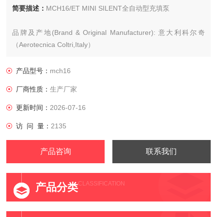
简要描述：
MCH16/ET MINI SILENT全自动型充填泵
品牌及产地(Brand & Original Manufacturer): 意大利科尔奇
（Aerotecnica Coltri,Italy）
驱动马达(Motor):单相电动机马达380伏5.5千瓦(Single-phase
产品型号：
mch16
electric motor 380V 5.5KW)
厂商性质：
生产厂家
更新时间：
2026-07-16
访 问 量：
2135
产品咨询
联系我们
CLASSIFICATION
产品分类