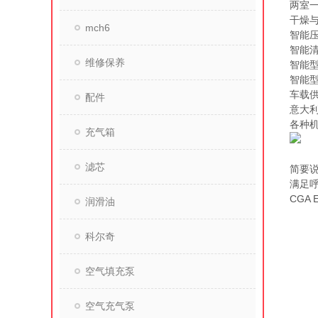
两室
干燥
mch6
智能
智能
维修保养
智能型
智能
车载
配件
意大利
各种
充气箱
滤芯
简要
满足呼
CGA 
润滑油
科尔奇
空气填充泵
空气充气泵