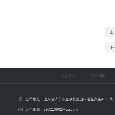
上
下
网站首页
关于我们
|
公司地址：山东省济宁市金乡县鱼山街道金兴路A888号
公司邮箱：593210992@qq.com