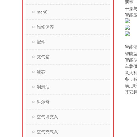
两室
干燥
mch6
智能
维修保养
配件
智能
智能型
充气箱
智能
车载
滤芯
意大利
务，
满足呼
润滑油
其它标准
科尔奇
空气填充泵
空气充气泵