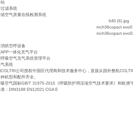
一站
与过滤系统
压缩空气质量在线检测系统
清消烘空呼设备
APP一体化充气平台
型呼吸空气充气系统管理平台
供气系统
COLTRI公司授权中国区代理商和技术服务中心，直接从国外整机COLTR
各种机型和配件齐全。
吸空气国标GB/T 31975-2015《呼吸防护用压缩空气技术要求》和欧洲"E
：DIN3188 EN12021 CGA E