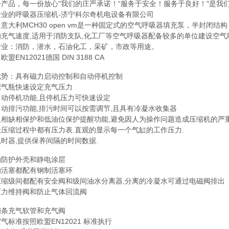
份产品，每一份放心"我们的庄严承诺！“服务于安全！服务于良好！"是我
专业的呼吸器压缩机-济宁科尔奇机电设备有限公司
意大利MCH30 open vm是一种固定式的空气呼吸器填充泵，半封闭结构，
充气速度,适用于消防支队,化工厂等空气呼吸器配备较多的单位建设空气
行业：消防，潜水，石油化工，采矿，市政等用途。
盟EN12021德国 DIN 3188 CA
优势：具有磁力启动控制和自动停机控制
据气瓶快速设定充气压力
自动停机功能,且停机压力可快速设定
动排污功能,排污时间可以按需调节,且具有冷凝水收集器
反相缺相保护和低油位保护提醒功能,避免因人为操作问题造成压缩机的严重
压缩过程中都有压力表.直观的显示每一个气缸的工作压力.
时器,提供保养间隔的时间数据.
的防护外壳和静电涂层
的活塞都配有钢制活塞环
压缩级间都配有安全阀和级间油水分离器,分离的冷凝水可通过电磁阀排出
压力维持阀和防止气体回流阀
四条充气软管和充气阀
气标准按照欧盟EN12021 标准执行