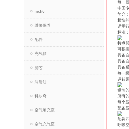
每一
中国
mch6
简介：
极快的
维修保养
适用
标准：欧
配件
特点
可根
充气箱
具备
具备自
具备
滤芯
每一级
运转累
润滑油
钢制
科尔奇
所有
每个
配备
空气填充泵
配备
空气充气泵
呼吸空