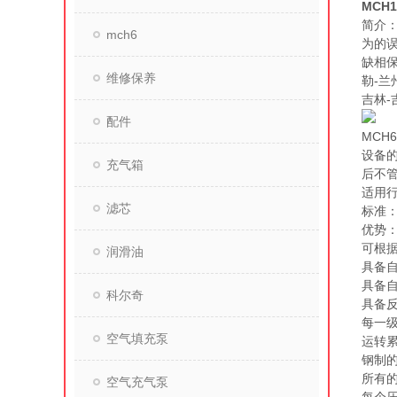
MCH
简介：
mch6
为的误
缺相保
维修保养
勒-兰
吉林-
配件
MCH
设备
充气箱
后不
适用
滤芯
标准：欧
优势
可根
润滑油
具备
具备自
科尔奇
具备
每一级
空气填充泵
运转累
钢制
所有
空气充气泵