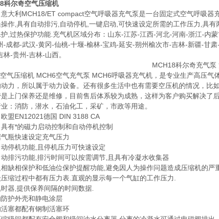
18科尔奇空气压缩机
意大利MCH18/ET compact空气呼吸器充气泵是一台固定式空气呼
操作,具有自动排污,自动停机,一键启动,可快速设定所需的工作压力,具有
护,过热保护功能.充气机区域分布：山东-江苏-江西-河北-河南-浙江-内蒙
州-成都-武汉-黄冈-仙桃-十堰-榆林-宝鸡-延安-朔州榆次市-吉林-新疆-甘
吉林-贵州-吉林-山西。
6空气压缩机 MCH6空气充气泵 MCH6呼吸器充气机，是专业生产高
的动力，所以属于动力设备。还有很多生活中也有需要空压机的情况，比
管是上门保养还是维修，目前售后体系较为成熟，这样为客户购买解决了
行业：消防，潜水，石油化工，采矿，市政等用途。
盟EN12021德国 DIN 3188 CA
：具有*的磁力启动控制和自动停机控制
据气瓶快速设定充气压力
自动停机功能,且停机压力可快速设定
动排污功能,排污时间可以按需调节,且具有冷凝水收集器
反相缺相保护和低油位保护提醒功能,避免因人为操作问题造成压缩机的严重
压缩过程中都有压力表.直观的显示每一个气缸的工作压力.
时器,提供保养间隔的时间数据.
的防护外壳和静电涂层
的活塞都配有钢制活塞环