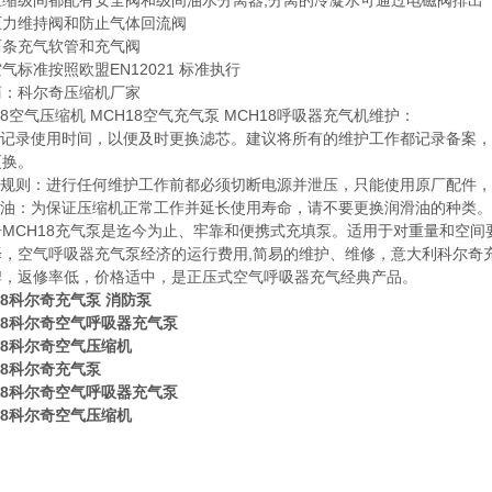
压缩级间都配有安全阀和级间油水分离器,分离的冷凝水可通过电磁阀排出
压力维持阀和防止气体回流阀
两条充气软管和充气阀
气标准按照欧盟EN12021 标准执行
商：科尔奇压缩机厂家
18空气压缩机 MCH18空气充气泵 MCH18呼吸器充气机维护：
建议记录使用时间，以便及时更换滤芯。建议将所有的维护工作都记录备案，
更换。
维护规则：进行任何维护工作前都必须切断电源并泄压，只能使用原厂配件
滑油：为保证压缩机正常工作并延长使用寿命，请不要更换润滑油的种类。建
奇MCH18充气泵是迄今为止、牢靠和便携式充填泵。适用于对重量和空
择，空气呼吸器充气泵经济的运行费用,简易的维护、维修，意大利科尔奇
牌，返修率低，价格适中，是正压式空气呼吸器充气经典产品。
18科尔奇充气泵 消防泵
18科尔奇空气呼吸器充气泵
18科尔奇空气压缩机
18科尔奇充气泵
18科尔奇空气呼吸器充气泵
18科尔奇空气压缩机