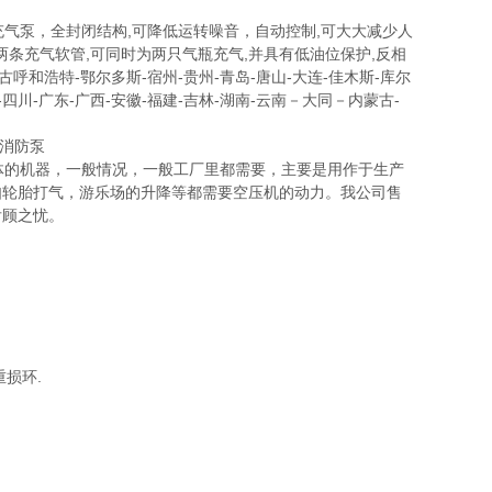
吸器充气泵，全封闭结构,可降低运转噪音，自动控制,可大大减少人
两条充气软管,可同时为两只气瓶充气,并具有低油位保护,反相
古呼和浩特-鄂尔多斯-宿州-贵州-青岛-唐山-大连-佳木斯-库尔
肃-四川-广东-广西-安徽-福建-吉林-湖南-云南－大同－内蒙古-
压气体的机器，一般情况，一般工厂里都需要，主要是用作于生产
如轮胎打气，游乐场的升降等都需要空压机的动力。我公司售
后顾之忧。
损环.