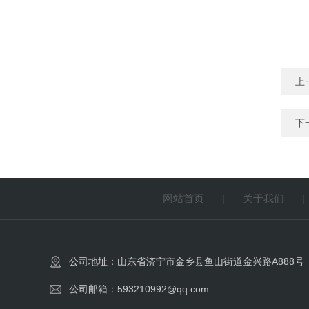
上
下
网站首页
关于我们
|
公司地址：山东省济宁市金乡县鱼山街道金兴路A888号
公司邮箱：593210992@qq.com