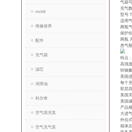
气箱
充气数
mch6
型号:T
适用气
维修保养
两瓶气
保护
两瓶
配件
患气瓶
充气箱
特点
高强
滤芯
转轴
美国
每个
润滑油
双层
美国关
科尔奇
美国减
产品
空气填充泵
大进气
外拉
箱体左
空气充气泵