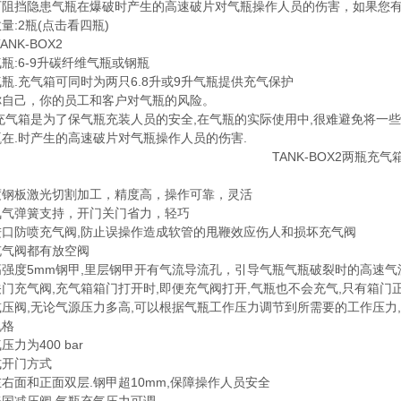
可阻挡隐患气瓶在爆破时产生的高速破片对气瓶操作人员的伤害，如果您
量:2瓶(点击看四瓶)
ANK-BOX2
瓶:6-9升碳纤维气瓶或钢瓶
瓶.充气箱可同时为两只6.8升或9升气瓶提供充气保护
你自己，你的员工和客户对气瓶的风险。
.充气箱是为了保气瓶充装人员的安全,在气瓶的实际使用中,很难避免将一
在.时产生的高速破片对气瓶操作人员的伤害.
：
度钢板激光切割加工，精度高，操作可靠，灵活
氮气弹簧支持，开门关门省力，轻巧
进口防喷充气阀,防止误操作造成软管的甩鞭效应伤人和损坏充气阀
充气阀都有放空阀
高强度5mm钢甲,里层钢甲开有气流导流孔，引导气瓶气瓶破裂时的高速
门充气阀,充气箱箱门打开时,即便充气阀打开,气瓶也不会充气,只有箱
压阀,无论气源压力多高,可以根据气瓶工作压力调节到所需要的工作压力
规格
压力为400 bar
式开门方式
右面和正面双层.钢甲超10mm,保障操作人员安全