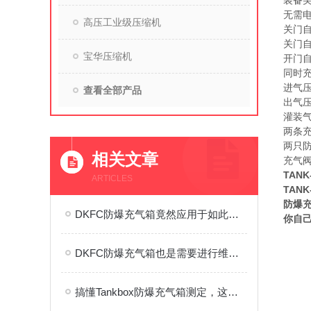
装备
无需电
高压工业级压缩机
关门
关门
宝华压缩机
开门
同时充
进气压力
查看全部产品
出气压力
灌装气
两条
两只
相关文章
充气
TANK
ARTICLES
TAN
防爆
DKFC防爆充气箱竟然应用于如此广泛的领域
你自
DKFC防爆充气箱也是需要进行维护保养的
搞懂Tankbox防爆充气箱测定，这几步关键操作才是硬核指南