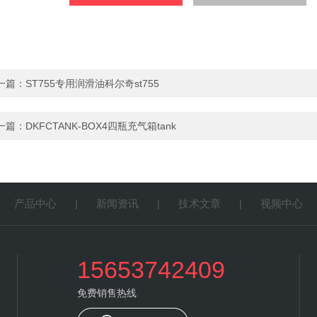
一篇：
ST755专用润滑油科尔奇st755
一篇：
DKFCTANK-BOX4四瓶充气箱tank
产品中心
新闻资讯
技术文章
视频中心
|
|
|
|
15653742409
免费销售热线