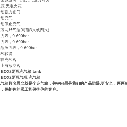
美国减压阀,气瓶充气压力可调
源,无电火花
自动强力锁门
自动充气
自动停止充气
装两只气瓶(可选3只或四只)
表，0-600bar.
表，0-600bar.
瓶压力表，0-600bar.
充气软管
防喷充气阀
阀上有放空阀
-BOX2两瓶充气箱 tank
K-BOX2两瓶气瓶.充气箱
充气箱顾名思义就是个充气箱，关键问题是我们的产品防爆,更安全，厚厚的
己，保护你的员工和保护你的客户。