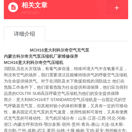
相关文章
ARTICLES
详细介绍
MCH16意大利科尔奇空气充气泵
内蒙古科尔奇充气泵压缩机厂家维修保养
MCH16意大利科尔奇空气压缩机
消防队员在火灾现场，有毒气体弥漫，特殊环境大气中含氧量不足，
和没有空气的场所，我们需要清洁且能够持续供气的呼吸空气压缩机
为生命提供续供气。对于在消防及水下救援前线的消防战士.他们在
危险工作条件下，他们冒着危险为社会提供和谐保障，他们应当得到
品质的COLTRI SUB高压呼吸空气压缩机为他们的安全提供保障
简介：意大利MCH16/ET STANDARD空气压缩机是一台固定式的空
气呼吸器充气泵，但其相对较小的体积和重量，又具有一定的可移动
性，兼具固定式充气泵的充气速度，使用性能和可靠性，又具有便携
式充气泵的可移动性。充气机区域分布：山东-江苏-江西-河北-河南-
浙江-内蒙古呼和浩特-鄂尔多斯-宿州-贵州-青岛-唐山-大连-佳木斯-
库尔勒-兰州-成都-武汉-黄冈-仙桃-十堰-榆林-宝鸡-延安-朔州榆次市-