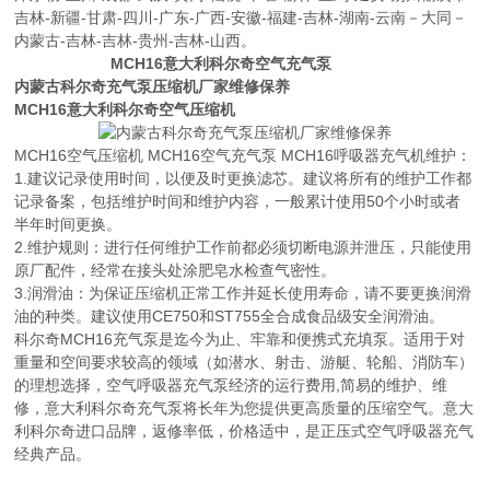
吉林-新疆-甘肃-四川-广东-广西-安徽-福建-吉林-湖南-云南－大同－
内蒙古-吉林-吉林-贵州-吉林-山西。
MCH16意大利科尔奇空气充气泵
内蒙古科尔奇充气泵压缩机厂家维修保养
MCH16意大利科尔奇空气压缩机
MCH16空气压缩机 MCH16空气充气泵 MCH16呼吸器充气机维护：
1.建议记录使用时间，以便及时更换滤芯。建议将所有的维护工作都
记录备案，包括维护时间和维护内容，一般累计使用50个小时或者
半年时间更换。
2.维护规则：进行任何维护工作前都必须切断电源并泄压，只能使用
原厂配件，经常在接头处涂肥皂水检查气密性。
3.润滑油：为保证压缩机正常工作并延长使用寿命，请不要更换润滑
油的种类。建议使用CE750和ST755全合成食品级安全润滑油。
科尔奇MCH16充气泵是迄今为止、牢靠和便携式充填泵。适用于对
重量和空间要求较高的领域（如潜水、射击、游艇、轮船、消防车）
的理想选择，空气呼吸器充气泵经济的运行费用,简易的维护、维
修，意大利科尔奇充气泵将长年为您提供更高质量的压缩空气。意大
利科尔奇进口品牌，返修率低，价格适中，是正压式空气呼吸器充气
经典产品。