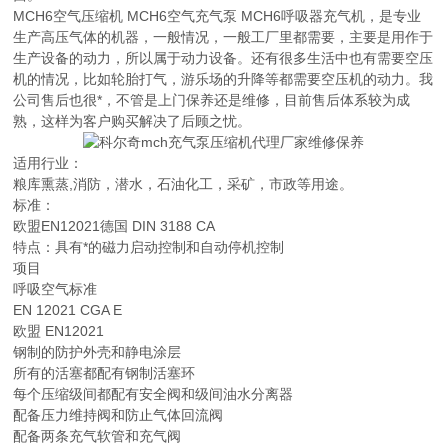
MCH6空气压缩机 MCH6空气充气泵 MCH6呼吸器充气机，是专业
生产高压气体的机器，一般情况，一般工厂里都需要，主要是用作于
生产设备的动力，所以属于动力设备。还有很多生活中也有需要空压
机的情况，比如轮胎打气，游乐场的升降等都需要空压机的动力。我
公司售后也很*，不管是上门保养还是维修，目前售后体系较为成
熟，这样为客户购买解决了后顾之忧。
适用行业：
粮库熏蒸,消防，潜水，石油化工，采矿，市政等用途。
标准：
欧盟EN12021德国 DIN 3188 CA
特点：具有*的磁力启动控制和自动停机控制
项目
呼吸空气标准
EN 12021 CGA E
欧盟 EN12021
钢制的防护外壳和静电涂层
所有的活塞都配有钢制活塞环
每个压缩级间都配有安全阀和级间油水分离器
配备压力维持阀和防止气体回流阀
配备两条充气软管和充气阀