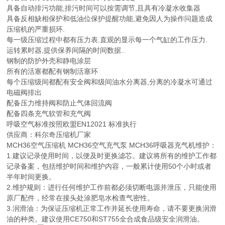
具备自动排污功能,排污时间可以按需调节,且具有冷凝水收集器
具备反相缺相保护和低油位保护提醒功能,避免因人为操作问题造成
压缩机的严重损环.
每一级压缩过程中都有压力表.直观的显示每一个气缸的工作压力.
运转累时器,提供保养间隔的时间数据..
钢制的防护外壳和静电涂层
所有的活塞都配有钢制活塞环
每个压缩级间都配有安全阀和级间油水分离器,分离的冷凝水可通过
电磁阀排出
配备压力维持阀和防止气体回流阀
配备四条充气软管和充气阀
呼吸空气标准按照欧盟EN12021 标准执行
供应商：科尔奇压缩机厂家
MCH36空气压缩机 MCH36空气充气泵 MCH36呼吸器充气机维护：
1.建议记录使用时间，以便及时更换滤芯。建议将所有的维护工作都
记录备案，包括维护时间和维护内容，一般累计使用50个小时或者
半年时间更换。
2.维护规则：进行任何维护工作前都必须切断电源并泄压，只能使用
原厂配件，经常在接头处涂肥皂水检查气密性。
3.润滑油：为保证压缩机正常工作并延长使用寿命，请不要更换润滑
油的种类。建议使用CE750和ST755全合成食品级安全润滑油。