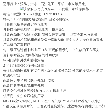
适用行业：消防，潜水，石油化工，采矿，市政等用途。
标准：欧盟EN12021德国 DIN 3188 CA
特点：具有*的磁力启动控制和自动停机控制
可根据气瓶快速设定充气压力
具备自动停机功能,且停机压力可快速设定
具备自动排污功能,排污时间可以按需调节,且具有冷凝水收集器
具备反相缺相保护和低油位保护提醒功能,避免因人为操作问题造成
压缩机的严重损环.
每一级压缩过程中都有压力表.直观的显示每一个气缸的工作压力.
运转累时器,提供保养间隔的时间数据..
钢制的防护外壳和静电涂层
所有的活塞都配有钢制活塞环
每个压缩级间都配有安全阀和级间油水分离器,分离的冷凝水可通过
电磁阀排出
配备压力维持阀和防止气体回流阀
配备四条充气软管和充气阀
呼吸空气标准按照欧盟EN12021 标准执行
供应商：科尔奇压缩机厂家
MCH36空气压缩机 MCH36空气充气泵 MCH36呼吸器充气机维护：
1.建议记录使用时间，以便及时更换滤芯。建议将所有的维护工作都