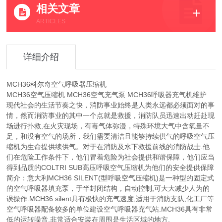
相关文章
ARTICLES
详细介绍
MCH36科尔奇空气呼吸器压缩机
MCH36空气压缩机 MCH36空气充气泵 MCH36呼吸器充气机维护
现代社会的生活节奏之快，消防事业始终是人类永远都必须面对的事
情，然而消防事业的其中一个点就是救援，消防队员迅速出动赶赴现
场进行扑救,在火灾现场，有毒气体弥漫，特殊环境大气中含氧量不
足，和没有空气的场所，我们需要清洁且能够持续供气的呼吸空气压
缩机为生命提供续供气。对于在消防及水下救援前线的消防战士.他
们在危险工作条件下，他们冒着危险为社会提供和谐保障，他们应当
得到品质的COLTRI SUB高压呼吸空气压缩机为他们的安全提供保障
简介：意大利MCH36 SILENT(型呼吸空气压缩机)是一种型的固定式
的空气呼吸器填充泵，于半封闭结构，自动控制,可大大减少人为的
误操作.MCH36 silent具有极快的充气速度,适用于消防支队,化工厂等
空气呼吸器配备较多的单位建设空气呼吸器充气站.MCH36具有非常
低的运转噪音,非常适合安装在周围是生活区域的地方.