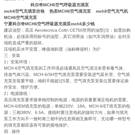
科尔奇MCH6空气呼吸器充填泵
mch6空气充填泵价格 热卖MCH6空气填充泵 mch6空气充气机
MCH6空气填充泵
宁夏科尔奇MCH6空气呼吸器充填泵mch6多少钱
建议油型：高压 Aerotecnica Coltri CE750所用的油型(注：如需自购
机油，必须采用同标号的油型，其它润滑油（如汽车润滑油）会对压
缩机造成严重的损坏。
压缩机应水平安置，峰值倾斜度（油标峰值时）为5°
三 : 安装
1）安装环境：
MCH-6空气填充泵的工作环境必须通风且空气清洁未受有毒气体、
排放气体污染。MCH-6/SH空气填充泵需要安装进气延长管。空气填
充泵安装要平稳，倾斜不能超过5度。空气填充泵安装位置要保证操
作安全、维护方便。
2）电源接线：
高压填充泵要求接单独控制的电源，电源的容量要满足电机的需要。
MCH-6/EM填充泵的电源；单相220V、18A。MCH-6/ET填充泵的电
源；三相380V、6.5A。接线时要注意电机的旋转方向，如果与填充
泵工作方向不一致时将三相中的任意两相互换即可。无论哪一种型号
的填充泵都应该有可靠的接地保护。
四 : 操作