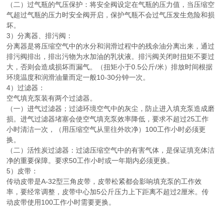
（二）过气瓶的气压保护：将安全阀设定在气瓶的压力值，当压缩空
气超过气瓶的压力时安全阀开启，保护气瓶不会过气压发生危险和损
坏。
3）分离器、排污阀：
分离器是将压缩空气中的水分和润滑过程中的残余油分离出来，通过
排污阀排出，排出污物为水加油的乳状液。排污阀关闭时扭矩不要过
大，否则会造成损坏而漏气。（扭矩小于0.5公斤/米）排放时间根据
环境温度和润滑油量而定一般10-30分钟一次。
4）过滤器：
空气填充泵装有两个过滤器。
（一）进气过滤器；过滤环境空气中的灰尘，防止进入填充泵造成磨
损。进气过滤器堵塞会使空气填充泵效率降低，要求不超过25工作
小时清洁一次，（用压缩空气从里往外吹净）100工作小时必须更
换。
（二）活性炭过滤器：过滤压缩空气中的有害气体，是保证填充体洁
净的重要保障。要求50工作小时或一年期内必须更换。
5）皮带：
传动皮带是A-32型三角皮带，皮带松紧都会影响填充泵的工作效
率，要经常调整，皮带中心加5公斤压力上下距离不超过2厘米。传
动皮带使用100工作小时需要更换。