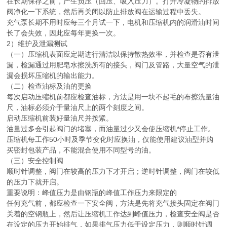
在长期保存之前，产生负压（回压、吸入压力）。打开冷凝物的排放
阀净化一下系统，然后再关闭以防止排放阀在运输过程中丢失。
充气泵长期不用时应每三个月试一下，电机和压缩机内的润滑油时间
长了会失效，因此应每年更换一次。
2）维护及泄漏测试
（一）压缩机表面应定期进行清洁以保持散热效率，并检查是否有泄
漏，检漏通过用肥皂水擦洗所有的接头，阀门及管路，大量空气的泄
漏会损坏压缩机的输出能力。
（二）检查油标及油的更换
每次启动压缩机前都应检查油标，方法是用一块不起毛的布擦洗量油
尺，油标必须介于量油尺上的两个刻度之间。
启动压缩机前装好量油尺并按紧。
油量过多会引起阀门的堵塞，而油量过少又会使压缩机*停止工作。
压缩机每工作50小时及季节变化时应换油，仅能使用建议油型并购
买密封包装产品，不能混合使用不同型号的油。
（三）安全控制阀
顺时针调整，阀门在较高的压力下才开启；逆时针调整，阀门在较低
的压力下就开启。
重要说明：峰值压力是由钢瓶的峰值工作压力来限定的
任何充气前，都应检查一下安全阀，方法是先将充气接头固定在阀门
关着的空钢瓶上，然后让压缩机工作达到峰值压力，检查安全阀是否
在设定的压力开始排气，如果排气压力低于设定压力，则顺时针调