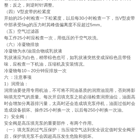
整；反之，则逆时针调整。
（四）V型皮带的松紧度
开始的25小时检查一下松紧度，以后每30小时检查一下，当V型皮带
中部承受5kg的压力时其峰值偏离度不应超过5mm。
（五）空气过滤器
每工作25小时应检查一次，用低压的干空气吹洗。
（六）冷凝物排放
冷凝物为水/油混合物或乳状液
乳状液应为白色，稍带棕色也可，如乳状液突然变成深棕色且带怪
味，应检查一下机油，压缩机及安装情况。
冷凝物每10～20分钟应排放一次
六 ：注意事项
1）润滑油：
润滑油要使用专用机油，不可将不同油基质的润滑油混用，否则将影
响填充空气的质量。每次开启填充泵之前必须检查润滑油位，油面高
时会增加分离器排污量，太高时还会造成填充泵停机，油面过低时会
造成设备损坏。操作25小时换一次，以后每250小时换一次油。
2）安全阀：
安全阀是高压填充泵的重要部件，有两个作用。
（一）填充泵的过气压保护：当压缩空气达到安全设定值时安全阀开
启，保护填充泵不会因超高压发生危险和损坏。