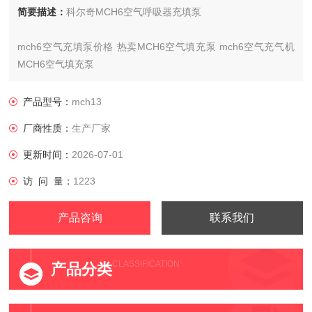
简要描述：
科尔奇MCH6空气呼吸器充填泵
mch6空气充填泵价格 热卖MCH6空气填充泵 mch6空气充气机
MCH6空气填充泵
宁夏科尔奇MCH6空气呼吸器充填泵mch6多少钱
产品型号：
mch13
厂商性质：
生产厂家
更新时间：
2026-07-01
访 问 量：
1223
产品咨询
联系我们
CLASSIFICATION
产品分类