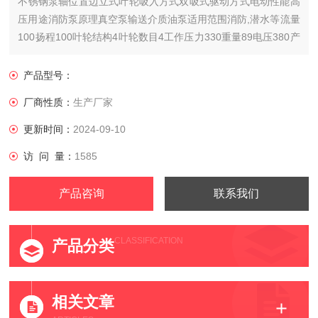
不锈钢泵轴位置边立式叶轮吸入方式双吸式驱动方式电动性能高
压用途消防泵原理真空泵输送介质油泵适用范围消防,潜水等流量
100扬程100叶轮结构4叶轮数目4工作压力330重量89电压380产
地德国
产品型号：
厂商性质：
生产厂家
更新时间：
2024-09-10
访 问 量：
1585
产品咨询
联系我们
CLASSIFICATION
产品分类
相关文章