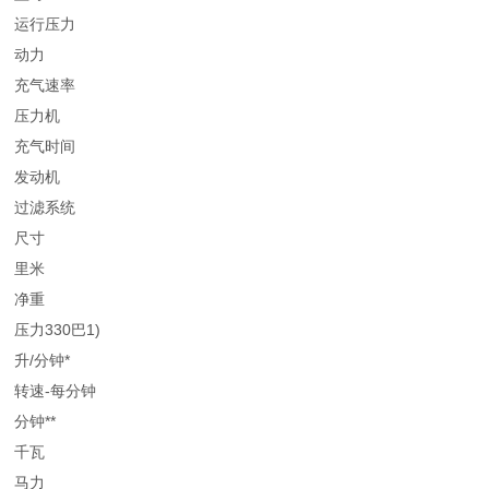
运行压力
动力
充气速率
压力机
充气时间
发动机
过滤系统
尺寸
里米
净重
压力330巴1)
升/分钟*
转速-每分钟
分钟**
千瓦
马力