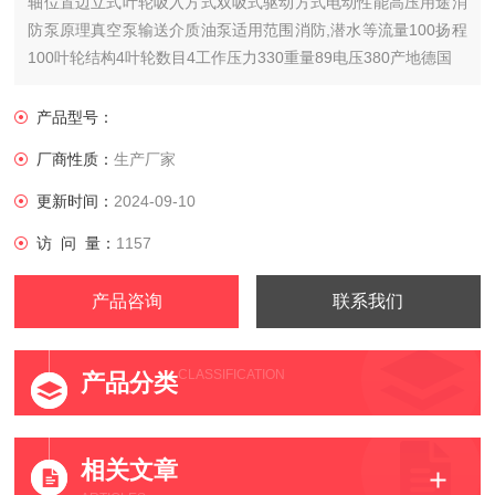
轴位置边立式叶轮吸入方式双吸式驱动方式电动性能高压用途消
防泵原理真空泵输送介质油泵适用范围消防,潜水等流量100扬程
100叶轮结构4叶轮数目4工作压力330重量89电压380产地德国
产品型号：
厂商性质：
生产厂家
更新时间：
2024-09-10
访 问 量：
1157
产品咨询
联系我们
CLASSIFICATION
产品分类
相关文章