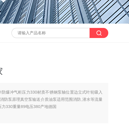
家
华防爆冲气柜压力330材质不锈钢泵轴位置边立式叶轮吸入
消防泵原理真空泵输送介质油泵适用范围消防,潜水等流量
压力330重量89电压380产地德国