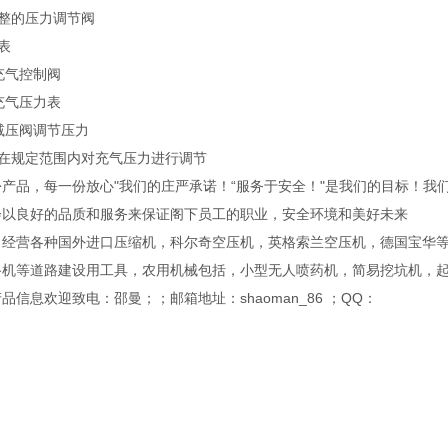
调整的压力调节阀
压表
个充气控制阀
个充气压力表
个减压阀调节压力
许在规定范围内对充气压力进行调节
产品，每一份放心"我们的庄严承诺！“服务于安全！"是我们的目标！我
会以良好的品质和服务来保证阁下员工的职业，安全环境和美好未来
司经营各种国外进口压缩机，科尔奇空压机，英格索兰空压机，德国宝华
路机等道路建设用工具，农用机械包括，小型无人喷药机，简易挖坑机，
品信息欢迎致电：邵曼；；邮箱地址：shaoman_86 ；QQ：