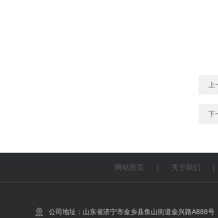
上
下
网站首页
关于我们
|
公司地址：山东省济宁市金乡县鱼山街道金兴路A888号