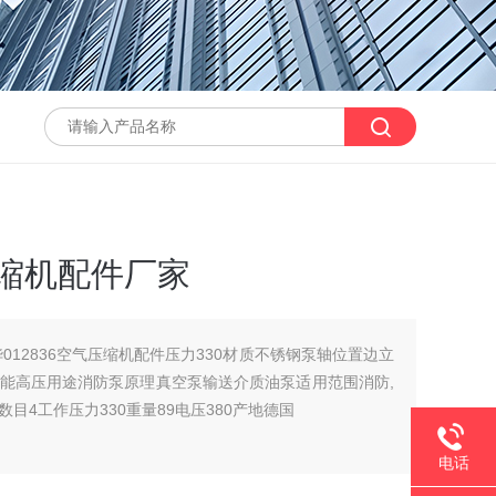
压缩机配件厂家
012836空气压缩机配件压力330材质不锈钢泵轴位置边立
能高压用途消防泵原理真空泵输送介质油泵适用范围消防,
数目4工作压力330重量89电压380产地德国
电话