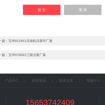
一篇：
宝华012841压缩机活塞环厂家
一篇：
宝华078043三级活塞厂家
产品中心
新闻资讯
技术文章
视频中心
|
|
|
|
15653742409