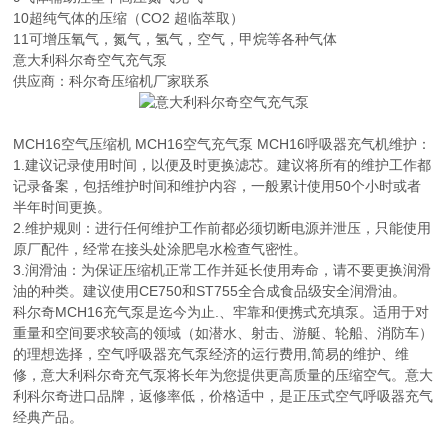
10超纯气体的压缩（CO2 超临萃取）
11可增压氧气，氮气，氢气，空气，甲烷等各种气体
意大利科尔奇空气充气泵
供应商：科尔奇压缩机厂家联系
MCH16空气压缩机 MCH16空气充气泵 MCH16呼吸器充气机维护：
1.建议记录使用时间，以便及时更换滤芯。建议将所有的维护工作都
记录备案，包括维护时间和维护内容，一般累计使用50个小时或者
半年时间更换。
2.维护规则：进行任何维护工作前都必须切断电源并泄压，只能使用
原厂配件，经常在接头处涂肥皂水检查气密性。
3.润滑油：为保证压缩机正常工作并延长使用寿命，请不要更换润滑
油的种类。建议使用CE750和ST755全合成食品级安全润滑油。
科尔奇MCH16充气泵是迄今为止.、牢靠和便携式充填泵。适用于对
重量和空间要求较高的领域（如潜水、射击、游艇、轮船、消防车）
的理想选择，空气呼吸器充气泵经济的运行费用,简易的维护、维
修，意大利科尔奇充气泵将长年为您提供更高质量的压缩空气。意大
利科尔奇进口品牌，返修率低，价格适中，是正压式空气呼吸器充气
经典产品。