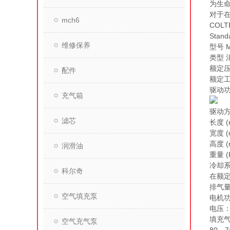
为生
对于
mch6
COL
Sta
维修保养
型号 M
类型 
额定压
配件
额定工作
驱动功率
充气箱
驱动方
滤芯
长度 (
宽度 (
高度 (
润滑油
重量 (K
冷却系
科尔奇
在额定
排气量 
空气填充泵
电机功
电压：
填充气
空气充气泵