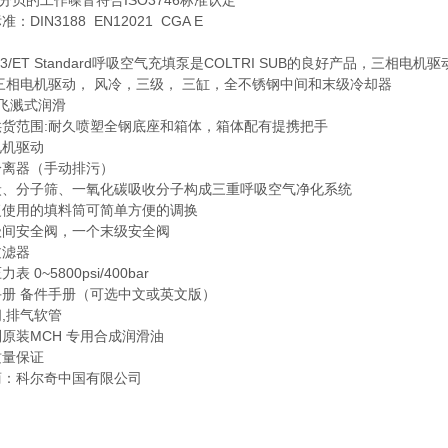
7分贝的工作噪音符合ISO3746标准认定
：DIN3188 EN12021 CGA E
：
13/ET Standard呼吸空气充填泵是COLTRI SUB的良好产品，
三相电机驱动， 风冷，三级， 三缸，全不锈钢中间和末级冷却器
 飞溅式润滑
供货范围:耐久喷塑全钢底座和箱体，箱体配有提携把手
电机驱动
分离器（手动排污）
炭、分子筛、一氧化碳吸收分子构成三重呼吸空气净化系统
复使用的填料筒可简单方便的调换
级间安全阀，一个末级安全阀
过滤器
表 0~5800psi/400bar
手册 备件手册（可选中文或英文版）
,排气软管
原装MCH 专用合成润滑油
质量保证
商：科尔奇中国有限公司