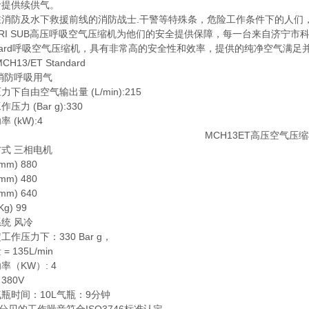
命提供续供气。
在消防及水下救援前线的消防战士.干警等特殊条，危险工作条件下的人们
TRI SUB高压呼吸空气压缩机为他们的安全提供保障，每一台来自济宁市科尔奇机电
ndard呼吸空气压缩机，具有非常高的安全性和效率，提供的纯净空气满足并
CH13/ET Standard
消防呼吸用气
力下自由空气输出量 (L/min):215
压力 (Bar g):330
 (kW):4
式 三相电机
mm) 880
mm) 480
mm) 640
g) 99
统 风冷
工作压力下：330 Bar g，
= 135L/min
率（KW）: 4
380V
瓶时间：10L气瓶：9分钟