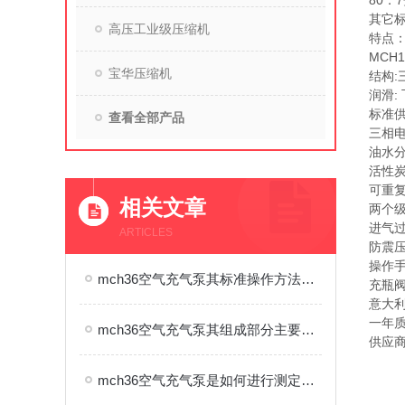
80．
其它标准
高压工业级压缩机
特点
MCH
宝华压缩机
结构:
润滑:
标准
查看全部产品
三相
油水
活性
可重
相关文章
两个
进气
ARTICLES
防震压力
操作
mch36空气充气泵其标准操作方法与流程如下
充瓶阀
意大利
一年
mch36空气充气泵其组成部分主要可以划分为以下几个核心系统
供应
mch36空气充气泵是如何进行测定的呢？