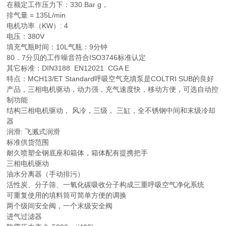
在额定工作压力下：330 Bar g，
排气量 = 135L/min
电机功率（KW）: 4
电压：380V
填充气瓶时间：10L气瓶：9分钟
80．7分贝的工作噪音符合ISO3746标准认定
其它标准：DIN3188 EN12021 CGA E
特点：MCH13/ET Standard呼吸空气充填泵是COLTRI SUB的良好
产品，三相电机驱动，动力强，充气速度快，移动方便，可选自动控
制功能
结构三相电机驱动， 风冷，三级， 三缸，全不锈钢中间和末级冷却
器
润滑: 飞溅式润滑
标准供货范围
耐久喷塑全钢底座和箱体，箱体配有提携把手
三相电机驱动
油水分离器（手动排污）
活性炭、分子筛、一氧化碳吸收分子构成三重呼吸空气净化系统
可重复使用的填料筒可简单方便的调换
两个级间安全阀，一个末级安全阀
进气过滤器