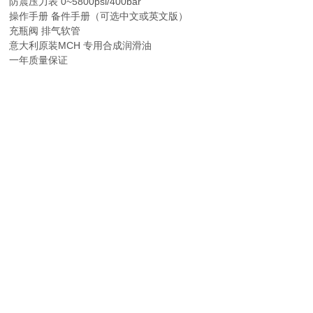
防震压力表 0~5800psi/400bar
操作手册 备件手册（可选中文或英文版）
充瓶阀 排气软管
意大利原装MCH 专用合成润滑油
一年质量保证