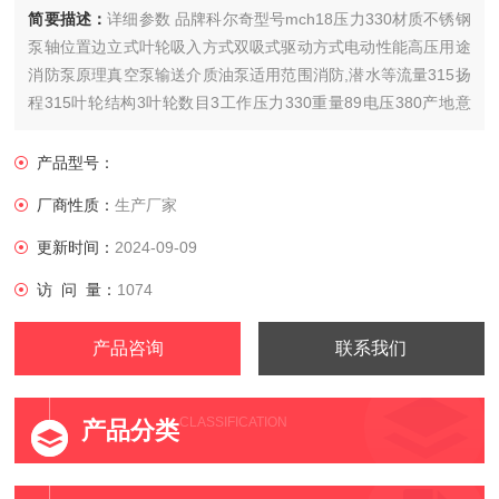
简要描述：
详细参数 品牌科尔奇型号mch18压力330材质不锈钢
泵轴位置边立式叶轮吸入方式双吸式驱动方式电动性能高压用途
消防泵原理真空泵输送介质油泵适用范围消防,潜水等流量315扬
程315叶轮结构3叶轮数目3工作压力330重量89电压380产地意
大利
产品型号：
厂商性质：
生产厂家
更新时间：
2024-09-09
访 问 量：
1074
产品咨询
联系我们
CLASSIFICATION
产品分类