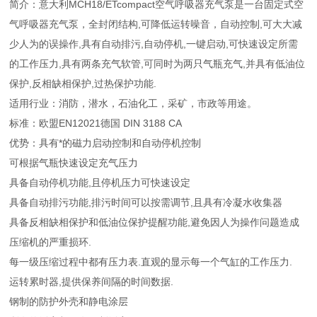
简介：意大利MCH18/ETcompact空气呼吸器充气泵是一台固定式空
气呼吸器充气泵，全封闭结构,可降低运转噪音，自动控制,可大大减
少人为的误操作,具有自动排污,自动停机,一键启动,可快速设定所需
的工作压力,具有两条充气软管,可同时为两只气瓶充气,并具有低油位
保护,反相缺相保护,过热保护功能.
适用行业：消防，潜水，石油化工，采矿，市政等用途。
标准：欧盟EN12021德国 DIN 3188 CA
优势：具有*的磁力启动控制和自动停机控制
可根据气瓶快速设定充气压力
具备自动停机功能,且停机压力可快速设定
具备自动排污功能,排污时间可以按需调节,且具有冷凝水收集器
具备反相缺相保护和低油位保护提醒功能,避免因人为操作问题造成
压缩机的严重损环.
每一级压缩过程中都有压力表.直观的显示每一个气缸的工作压力.
运转累时器,提供保养间隔的时间数据.
钢制的防护外壳和静电涂层