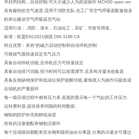
半封闭结构，自动控制,可大大减少人为的误操作.MCH30 open vm
具有极快的充气速度,适用于消防支队,化工厂等空气呼吸器配备较多
的单位建设空气呼吸器充气站.
适用行业：.消防，潜水，石油化工，采矿，市政等用途。
标准：欧盟EN12021德国 DIN 3188 CA
特点优势：具有*的磁力启动控制和自动停机控制
可根据气瓶快速设定充气压力
具备自动停机功能,且停机压力可快速设定
具备自动排污功能,排污时间可以按需调节,且具有冷凝水收集器
具备反相缺相保护和低油位保护提醒功能,避免因人为操作问题造成
压缩机的严重损环.
每一级压缩过程中都有压力表.直观的显示每一个气缸的工作压力.
运转累时器,提供保养间隔的时间数据..
钢制的防护外壳和静电涂层
所有的活塞都配有钢制活塞环
每个压缩级间都配有安全阀和级间油水分离器,分离的冷凝水可通过