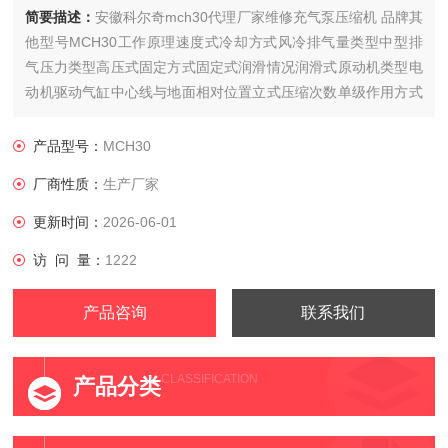
简要描述：
安徽科尔奇mch30代理厂家维修充气泵压缩机 品牌其
他型号MCH30工作原理速度式冷却方式风冷排气量类型中型排
气压力类型高压式固定方式固定式润滑情况润滑式原动机类型电
动机驱动气缸中心线与地面相对位置立式压缩次数单级作用方式
单作用式加工定制是外形尺寸其他压缩介质空气用途通用传动方
式皮带传动
产品型号：
MCH30
厂商性质：
生产厂家
更新时间：
2026-06-01
访 问 量：
1222
产品咨询
联系我们
CLASSIFICATION
产品分类