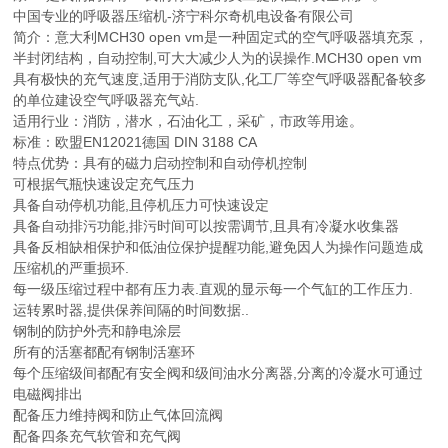
中国专业的呼吸器压缩机-济宁科尔奇机电设备有限公司
简介：意大利MCH30 open vm是一种固定式的空气呼吸器填充泵，
半封闭结构，自动控制,可大大减少人为的误操作.MCH30 open vm
具有极快的充气速度,适用于消防支队,化工厂等空气呼吸器配备较多
的单位建设空气呼吸器充气站.
适用行业：消防，潜水，石油化工，采矿，市政等用途。
标准：欧盟EN12021德国 DIN 3188 CA
特点优势：具有的磁力启动控制和自动停机控制
可根据气瓶快速设定充气压力
具备自动停机功能,且停机压力可快速设定
具备自动排污功能,排污时间可以按需调节,且具有冷凝水收集器
具备反相缺相保护和低油位保护提醒功能,避免因人为操作问题造成
压缩机的严重损环.
每一级压缩过程中都有压力表.直观的显示每一个气缸的工作压力.
运转累时器,提供保养间隔的时间数据..
钢制的防护外壳和静电涂层
所有的活塞都配有钢制活塞环
每个压缩级间都配有安全阀和级间油水分离器,分离的冷凝水可通过
电磁阀排出
配备压力维持阀和防止气体回流阀
配备四条充气软管和充气阀