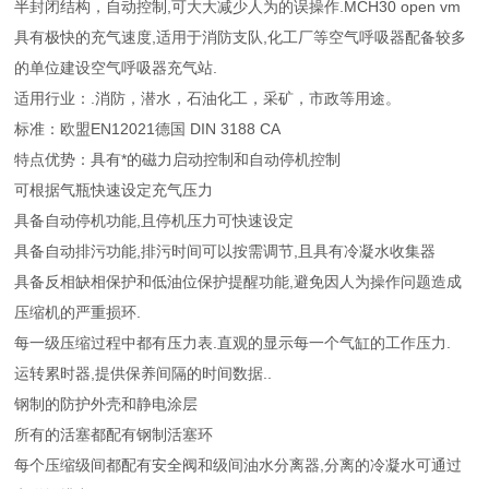
半封闭结构，自动控制,可大大减少人为的误操作.MCH30 open vm
具有极快的充气速度,适用于消防支队,化工厂等空气呼吸器配备较多
的单位建设空气呼吸器充气站.
适用行业：.消防，潜水，石油化工，采矿，市政等用途。
标准：欧盟EN12021德国 DIN 3188 CA
特点优势：具有*的磁力启动控制和自动停机控制
可根据气瓶快速设定充气压力
具备自动停机功能,且停机压力可快速设定
具备自动排污功能,排污时间可以按需调节,且具有冷凝水收集器
具备反相缺相保护和低油位保护提醒功能,避免因人为操作问题造成
压缩机的严重损环.
每一级压缩过程中都有压力表.直观的显示每一个气缸的工作压力.
运转累时器,提供保养间隔的时间数据..
钢制的防护外壳和静电涂层
所有的活塞都配有钢制活塞环
每个压缩级间都配有安全阀和级间油水分离器,分离的冷凝水可通过