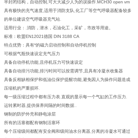
半封闭结构，自动控制,可大大减少人为的误操作.MCH30 open vm
具有极快的充气速度,适用于消防支队,化工厂等空气呼吸器配备较多
的单位建设空气呼吸器充气站.
适用行业：.消防，潜水，石油化工，采矿，市政等用途。
标准：欧盟EN12021德国 DIN 3188 CA
特点优势：具有*的磁力启动控制和自动停机控制
可根据气瓶快速设定充气压力
具备自动停机功能,且停机压力可快速设定
具备自动排污功能,排污时间可以按需调节,且具有冷凝水收集器
具备反相缺相保护和低油位保护提醒功能,避免因人为操作问题造成
压缩机的严重损环.
每一级压缩过程中都有压力表.直观的显示每一个气缸的工作压力.
运转累时器,提供保养间隔的时间数据..
钢制的防护外壳和静电涂层
所有的活塞都配有钢制活塞环
每个压缩级间都配有安全阀和级间油水分离器,分离的冷凝水可通过