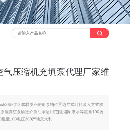
6空气压缩机充填泵代理厂家维
ch36压力330材质不锈钢泵轴位置边立式叶轮吸入方式双
原理真空泵输送介质油泵适用范围消防,潜水等流量100扬
0重量100电压380产地意大利