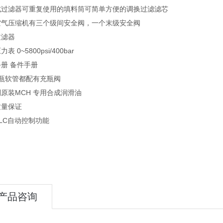
式过滤器可重复使用的填料筒可简单方便的调换过滤滤芯
空气压缩机有三个级间安全阀，一个末级安全阀
过滤器
表 0~5800psi/400bar
册 备件手册
充瓶软管都配有充瓶阀
原装MCH 专用合成润滑油
质量保证
LC自动控制功能
产品咨询