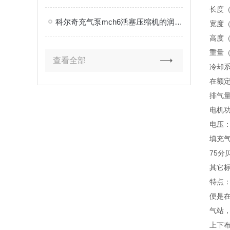
长度（
科尔奇充气泵mch6活塞压缩机的润滑方式介绍
宽度（
高度（
重量（
查看全部
冷却
在额定
排气量=
电机功
电压：
填充气
75分
其它标准
特点：
便是在
气站，
上下