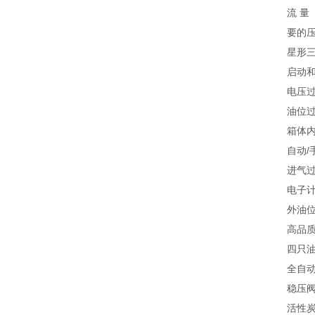
流 量 
要的压
星形
启动
电压
油位
箱体
自动/
进气
电子
外油
高品
四只
全自
稳压
活性