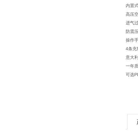
内置
高压
进气
防震压力
操作手
4条
意大利
一年
可选P