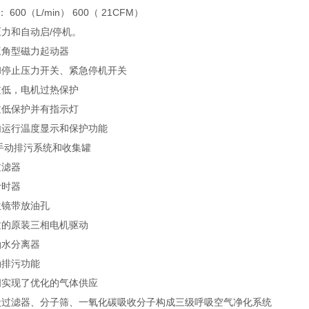
： 600（L/min） 600（ 21CFM）
力和自动启/停机。
三角型磁力起动器
和停止压力开关、紧急停机开关
过低，电机过热保护
过低保护并有指示灯
内运行温度显示和保护功能
手动排污系统和收集罐
过滤器
计时器
位镜带放油孔
质的原装三相电机驱动
油水分离器
动排污功能
阀实现了优化的气体供应
炭过滤器、分子筛、一氧化碳吸收分子构成三级呼吸空气净化系统