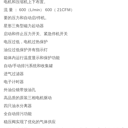
电机和压缩机上下布置。
流 量 ： 600（L/min） 600（ 21CFM）
要的压力和自动启/停机。
星形三角型磁力起动器
启动和停止压力开关、紧急停机开关
电压过低，电机过热保护
油位过低保护并有指示灯
箱体内运行温度显示和保护功能
自动/手动排污系统和收集罐
进气过滤器
电子计时器
外油位镜带放油孔
高品质的原装三相电机驱动
四只油水分离器
全自动排污功能
稳压阀实现了优化的气体供应