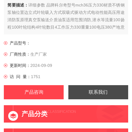
简要描述：
详细参数 品牌科尔奇型号mch36压力330材质不锈钢
泵轴位置边立式叶轮吸入方式双吸式驱动方式电动性能高压用途
消防泵原理真空泵输送介质油泵适用范围消防,潜水等流量100扬
程100叶轮结构4叶轮数目4工作压力330重量100电压380产地意
大利
产品型号：
厂商性质：
生产厂家
更新时间：
2024-09-09
访 问 量：
1751
产品咨询
联系我们
CLASSIFICATION
产品分类