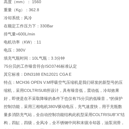
高度（mm）： 1560
重量（Kg）：362.8
冷却系统：风冷
在额定工作压力下：330Bar
排气量=600L/min
电机功率（KW）: 11
电压：380V
填充气瓶时间：10L气瓶：3.3分钟
75分贝的工作噪音符合ISO3746标准认定
其它标准：DIN3188 EN12021 CGA E
特点：MCH36 OPEN V.M呼吸空气压缩机是我们研发的新型号的压
缩机，采用COLTRISUB所设计，具有噪音低，震动低，冷却效果
好，即便是在不采取降噪的条件下也仅有75分贝的低噪音，*的保护
控制功能，采用三相电机380V驱动电压，充气速度快，用于充瓶数
量多消防充气站，全自动控制功能结构此机型采用COLTRISUB“X"结
构，四缸，四级，全风冷，全不锈钢中间和末级冷却器，油泵润滑，