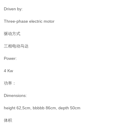
Driven by:
Three-phase electric motor
驱动方式
三相电动马达
Power:
4 Kw
功率：
Dimensions:
height 62,5cm, bbbbb 86cm, depth 50cm
体积