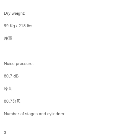
Dry weight:
99 Kg / 218 lbs
净重
Noise pressure:
80,7 dB
噪音
80,7分贝
Number of stages and cylinders:
3