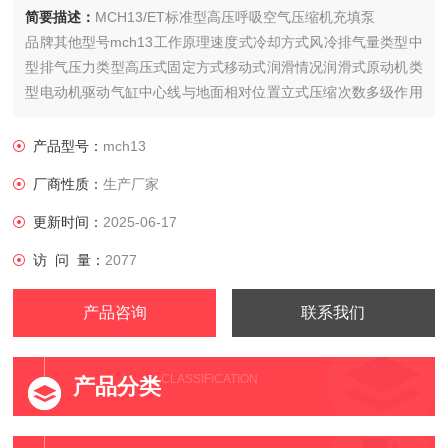
简要描述：
MCH13/ET标准型高压呼吸空气压缩机充填泵
品牌其他型号mch13工作原理速度式冷却方式风冷排气量类型中
型排气压力类型高压式固定方式移动式润滑情况润滑式原动机类
型电动机驱动气缸中心线与地面相对位置立式压缩次数多级作用
方式单作用式加工定制是外形尺寸其他压缩介质空气用途通用传
动方式皮带传动产地意大利
产品型号：
mch13
厂商性质：
生产厂家
更新时间：
2025-06-17
访 问 量：
2077
产品咨询
联系我们
CLASSIFICATION
产品分类