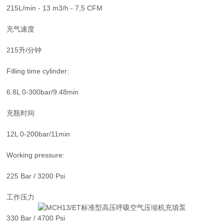
215L/min - 13 m3/h - 7,5 CFM
充气速度
215升/分钟
Filling time cylinder:
6.8L 0-300bar/9.48min
充瓶时间
12L 0-200bar/11min
Working pressure:
225 Bar / 3200 Psi
工作压力
330 Bar / 4700 Psi