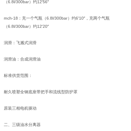
（6.8l/300bar）约12′56″
mch-18：充一个气瓶（6.8l/300bar）约6′10″，充两个气瓶
（6.8l/300bar）约12′20″
润滑：飞溅式润滑
润滑油：合成润滑油
标准供货范围：
耐久喷塑全钢底座带把手和流线型防护罩
原装三相电机驱动
二、三级油水分离器