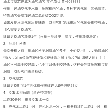
油水过滤芯也成为油气滤芯-蓝色筒状 货号057679
作用：过滤空气中水份，压缩机内的油，各种有害气体，其他味道。
特殊滤芯会增加过滤二氧化碳CO2功能。
如果发现压缩气体出现味道，或排气时发现排出的气体会携带有油，
那么需要更换滤芯。
建议更换滤芯频率1年（根据当地环境，温度，使用频率决定）
2、润滑油检查
每次开机之前，用油尺检测润滑油的多少，小心使用油尺，确保油尺
*插入，油面必须在较好低和较好高之间（油尺的两凹槽之间）！！
油尺不可高于较好高，也不可以低于较好低，这样会导致压缩机过度
润滑，引起阀门熏黑积碳。
3、空气滤芯
建议更换时间1年具体操作步骤详见说明书P25页
4、冷凝水排放阀（黑色带弹簧）
工作30分钟，排放冷凝水一次
5、充气泵工作1小时，停机休息一次，当机器持续性工作1小时，机