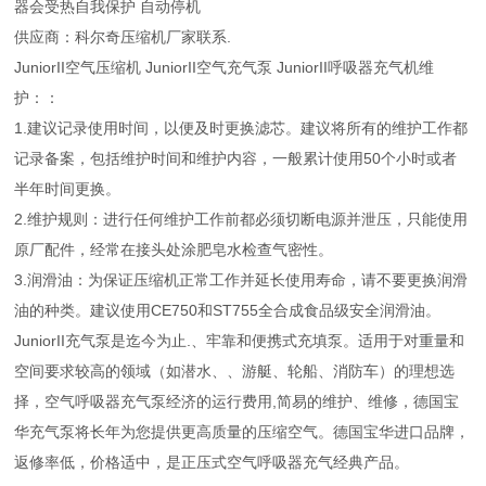
器会受热自我保护 自动停机
供应商：科尔奇压缩机厂家联系.
JuniorII空气压缩机 JuniorII空气充气泵 JuniorII呼吸器充气机维
护：：
1.建议记录使用时间，以便及时更换滤芯。建议将所有的维护工作都
记录备案，包括维护时间和维护内容，一般累计使用50个小时或者
半年时间更换。
2.维护规则：进行任何维护工作前都必须切断电源并泄压，只能使用
原厂配件，经常在接头处涂肥皂水检查气密性。
3.润滑油：为保证压缩机正常工作并延长使用寿命，请不要更换润滑
油的种类。建议使用CE750和ST755全合成食品级安全润滑油。
JuniorII充气泵是迄今为止.、牢靠和便携式充填泵。适用于对重量和
空间要求较高的领域（如潜水、、游艇、轮船、消防车）的理想选
择，空气呼吸器充气泵经济的运行费用,简易的维护、维修，德国宝
华充气泵将长年为您提供更高质量的压缩空气。德国宝华进口品牌，
返修率低，价格适中，是正压式空气呼吸器充气经典产品。