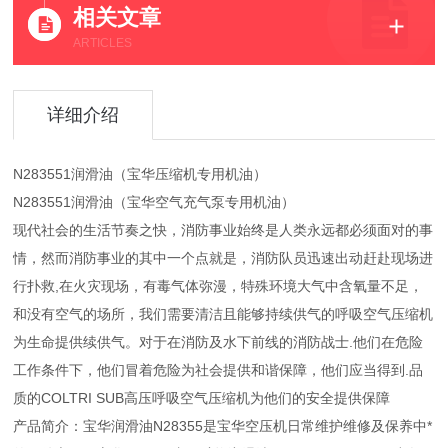
相关文章
ARTICLES
详细介绍
N283551润滑油（宝华压缩机专用机油）
N283551润滑油（宝华空气充气泵专用机油）
现代社会的生活节奏之快，消防事业始终是人类永远都必须面对的事
情，然而消防事业的其中一个点就是，消防队员迅速出动赶赴现场进
行扑救,在火灾现场，有毒气体弥漫，特殊环境大气中含氧量不足，
和没有空气的场所，我们需要清洁且能够持续供气的呼吸空气压缩机
为生命提供续供气。对于在消防及水下前线的消防战士.他们在危险
工作条件下，他们冒着危险为社会提供和谐保障，他们应当得到.品
质的COLTRI SUB高压呼吸空气压缩机为他们的安全提供保障
产品简介：宝华润滑油N28355是宝华空压机日常维护维修及保养中*