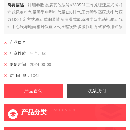
简要描述：
详细参数 品牌其他型号n283551工作原理速度式冷却
方式风冷排气量类型中型排气量100排气压力类型高压式排气压
力100固定方式移动式润滑情况润滑式原动机类型电动机驱动气
缸中心线与地面相对位置立式压缩次数多级作用方式双作用式缸
径×缸数4功率3000额定转速1000气桶容积5电压38......
产品型号：
厂商性质：
生产厂家
更新时间：
2024-09-09
访 问 量：
1043
产品咨询
联系我们
CLASSIFICATION
产品分类