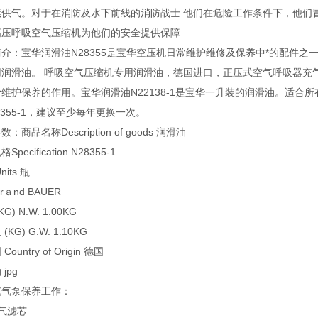
供气。对于在消防及水下前线的消防战士.他们在危险工作条件下，他们冒着
B高压呼吸空气压缩机为他们的安全提供保障
介：宝华润滑油N28355是宝华空压机日常维护维修及保养中*的配件之一。宝
润滑油。 呼吸空气压缩机专用润滑油，德国进口，正压式空气呼吸器充气泵填
维护保养的作用。宝华润滑油N22138-1是宝华一升装的润滑油。适合所
8355-1，建议至少每年更换一次。
：商品名称Description of goods 润滑油
pecification N28355-1
nits 瓶
rａnd BAUER
G) N.W. 1.00KG
(KG) G.W. 1.10KG
ountry of Origin 德国
jpg
充气泵保养工作：
气滤芯