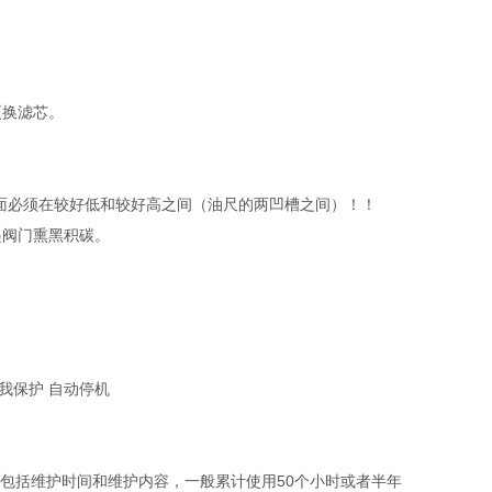
更换滤芯。
面必须在较好低和较好高之间（油尺的两凹槽之间）！！
起阀门熏黑积碳。
我保护 自动停机
包括维护时间和维护内容，一般累计使用50个小时或者半年