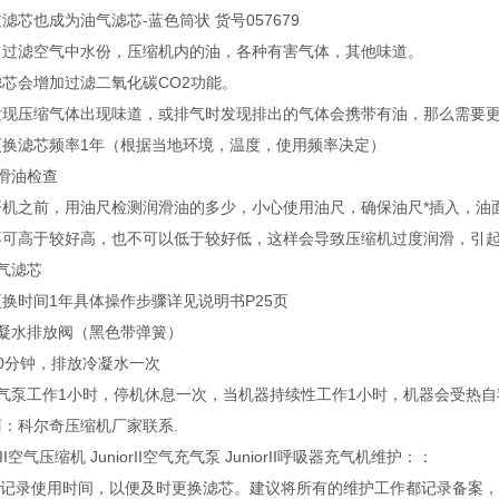
滤芯也成为油气滤芯-蓝色筒状 货号057679
：过滤空气中水份，压缩机内的油，各种有害气体，其他味道。
芯会增加过滤二氧化碳CO2功能。
发现压缩气体出现味道，或排气时发现排出的气体会携带有油，那么需要
更换滤芯频率1年（根据当地环境，温度，使用频率决定）
滑油检查
开机之前，用油尺检测润滑油的多少，小心使用油尺，确保油尺*插入，油
不可高于较好高，也不可以低于较好低，这样会导致压缩机过度润滑，引
气滤芯
换时间1年具体操作步骤详见说明书P25页
冷凝水排放阀（黑色带弹簧）
0分钟，排放冷凝水一次
充气泵工作1小时，停机休息一次，当机器持续性工作1小时，机器会受热自
：科尔奇压缩机厂家联系.
orII空气压缩机 JuniorII空气充气泵 JuniorII呼吸器充气机维护：：
建议记录使用时间，以便及时更换滤芯。建议将所有的维护工作都记录备案，