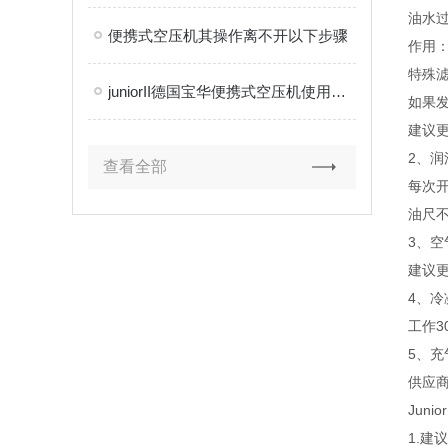
油水过
便携式空压机其操作离不开以下步骤
作用
特殊滤
juniorII德国宝华便携式空压机使用方法
如果
建议
2、润
查看全部
每次
油尺
3、空
建议更
4、
工作3
5、
供应商
Juni
1.