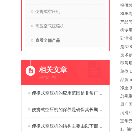
提供续
便携式空压机
SU
产品简
高压空气压缩机
机专用
到润滑
查看全部产品
是N2
技术参数
型号规格S
相关文章
单位 U
ARTICLES
品牌 b
净重 (K
便携式空压机的应用范围是非常广泛的
总毛重 
原产国 C
便携式空压机的保养是确保其长期稳定运行的关键
润滑油 
宝华
便携式空压机的结构主要由以下部件组成
1、油