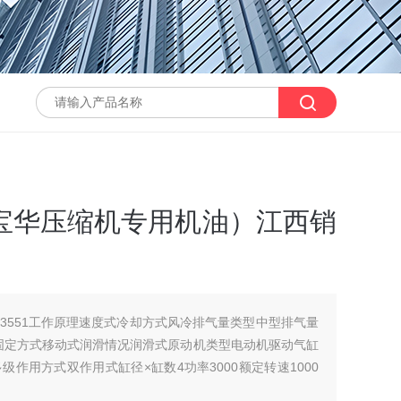
油（宝华压缩机专用机油）江西销
83551工作原理速度式冷却方式风冷排气量类型中型排气量
0固定方式移动式润滑情况润滑式原动机类型电动机驱动气缸
作用方式双作用式缸径×缸数4功率3000额定转速1000