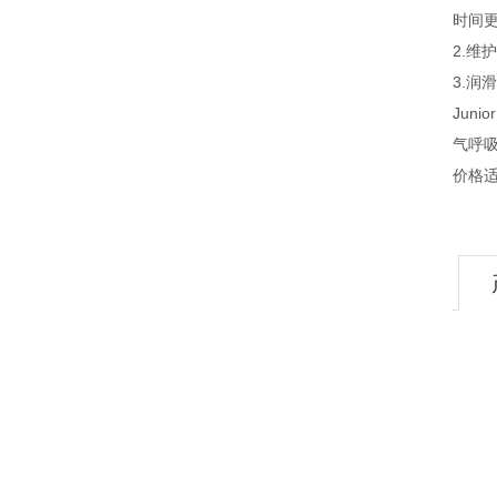
时间
2.
3.润
Jun
气呼
价格