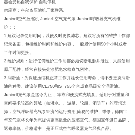
器会受热自我保护 自动停机
供应商：科尔奇压缩机厂家联系.
JuniorII空气压缩机 JuniorII空气充气泵 JuniorII呼吸器充气机维
护：：
1.建议记录使用时间，以便及时更换滤芯。建议将所有的维护工作都
记录备案，包括维护时间和维护内容，一般累计使用50个小时或者
半年时间更换。
2.维护规则：进行任何维护工作前都必须切断电源并泄压，只能使用
原厂配件，经常在接头处涂肥皂水检查气密性。
3.润滑油：为保证压缩机正常工作并延长使用寿命，请不要更换润滑
油的种类。建议使用CE750和ST755全合成食品级安全润滑油。
JuniorII充气泵是迄今为止.、牢靠和便携式充填泵。适用于对重量和
空间要求较高的领域（如潜水、、游艇、轮船、消防车）的理想选
择，空气呼吸器充气泵经济的运行费用,简易的维护、维修，德国宝
华充气泵将长年为您提供更高质量的压缩空气。德国宝华进口品牌，
返修率低，价格适中，是正压式空气呼吸器充气经典产品。