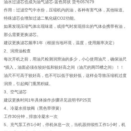
油水过滤芯也成为油气滤芯-蓝色筒状 货号057679
作用：过滤空气中水份，压缩机内的油，各种有害气体，其他味道。
特殊滤芯会增加过滤二氧化碳CO2功能。
如果发现压缩气体出现味道，或排气时发现排出的气体会携带有油，
那么需要更换滤芯。
建议更换滤芯频率1年（根据当地环境，温度，使用频率决定）
2、润滑油检查
每次开机之前，用油尺检测润滑油的多少，小心使用油尺，确保油尺
*插入，油面必须在较好低和较好高之间（油尺的两凹槽之间）！！
油尺不可高于较好高，也不可以低于较好低，这样会导致压缩机过度
润滑，引起阀门熏黑积碳。
3、空气滤芯
建议更换时间1年具体操作步骤详见说明书P25页
4、冷凝水排放阀（黑色带弹簧）
工作30分钟，排放冷凝水一次
5、充气泵工作1小时，停机休息一次，当机器持续性工作1小时，机