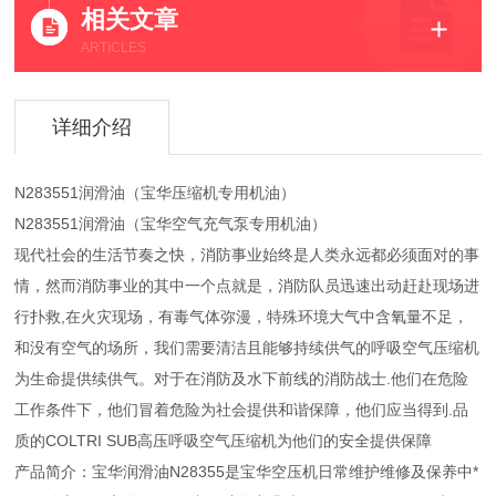
相关文章
ARTICLES
详细介绍
N283551润滑油（宝华压缩机专用机油）
N283551润滑油（宝华空气充气泵专用机油）
现代社会的生活节奏之快，消防事业始终是人类永远都必须面对的事
情，然而消防事业的其中一个点就是，消防队员迅速出动赶赴现场进
行扑救,在火灾现场，有毒气体弥漫，特殊环境大气中含氧量不足，
和没有空气的场所，我们需要清洁且能够持续供气的呼吸空气压缩机
为生命提供续供气。对于在消防及水下前线的消防战士.他们在危险
工作条件下，他们冒着危险为社会提供和谐保障，他们应当得到.品
质的COLTRI SUB高压呼吸空气压缩机为他们的安全提供保障
产品简介：宝华润滑油N28355是宝华空压机日常维护维修及保养中*