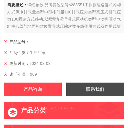
简要描述：
详细参数 品牌其他型号n283551工作原理速度式冷却
方式风冷排气量类型中型排气量100排气压力类型高压式排气压
力100固定方式移动式润滑情况润滑式原动机类型电动机驱动气
缸中心线与地面相对位置立式压缩次数多级作用方式双作用式缸
径×缸数4功率3000额定转速1000气桶容积5电压38......
产品型号：
厂商性质：
生产厂家
更新时间：
2024-09-09
访 问 量：
909
产品咨询
联系我们
CLASSIFICATION
产品分类