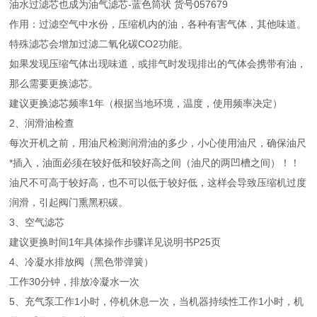
油水过滤芯也成为油气滤芯-蓝色筒状 货号057679
作用：过滤空气中水份，压缩机内的油，各种有害气体，其他味道。
特殊滤芯会增加过滤二氧化碳CO2功能。
如果发现压缩气体出现味道，或排气时发现排出的气体会携带有油，
那么需要更换滤芯。
建议更换滤芯频率1年（根据当地环境，温度，使用频率决定）
2、润滑油检查
每次开机之前，用油尺检测润滑油的多少，小心使用油尺，确保油尺
*插入，油面必须在较好低和较好高之间（油尺的两凹槽之间）！！
油尺不可高于较好高，也不可以低于较好低，这样会导致压缩机过度
润滑，引起阀门熏黑积碳。
3、空气滤芯
建议更换时间1年具体操作步骤详见说明书P25页
4、冷凝水排放阀（黑色带弹簧）
工作30分钟，排放冷凝水一次
5、充气泵工作1小时，停机休息一次，当机器持续性工作1小时，机