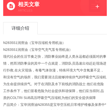
相关文章
ARTICLES
详细介绍
N283551润滑油（宝华压缩机专用机油）
N283551润滑油（宝华空气充气泵专用机油）
现代社会的生活节奏之快，消防事业始终是人类永远都必须面对的事
情，然而消防事业的其中一个点就是，消防队员迅速出动赶赴现场进
行扑救,在火灾现场，有毒气体弥漫，特殊环境大气中含氧量不足，
和没有空气的场所，我们需要清洁且能够持续供气的呼吸空气压缩机
为生命提供续供气。对于在消防及水下前线的消防战士.他们在危险
工作条件下，他们冒着危险为社会提供和谐保障，他们应当得到.品
质的COLTRI SUB高压呼吸空气压缩机为他们的安全提供保障
产品简介：宝华润滑油N28355是宝华空压机日常维护维修及保养中*