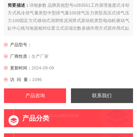
简要描述：
详细参数 品牌其他型号n283551工作原理速度式冷却
方式风冷排气量类型中型排气量100排气压力类型高压式排气压
力100固定方式移动式润滑情况润滑式原动机类型电动机驱动气
缸中心线与地面相对位置立式压缩次数多级作用方式双作用式缸
径×缸数4功率3000额定转速1000气桶容积5电压38......
产品型号：
厂商性质：
生产厂家
更新时间：
2024-09-09
访 问 量：
1096
产品咨询
联系我们
CLASSIFICATION
产品分类