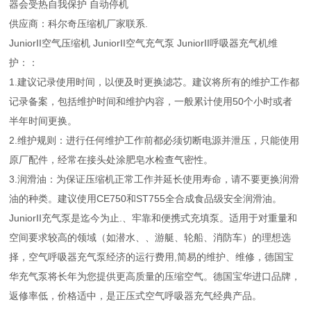
器会受热自我保护 自动停机
供应商：科尔奇压缩机厂家联系.
JuniorII空气压缩机 JuniorII空气充气泵 JuniorII呼吸器充气机维
护：：
1.建议记录使用时间，以便及时更换滤芯。建议将所有的维护工作都
记录备案，包括维护时间和维护内容，一般累计使用50个小时或者
半年时间更换。
2.维护规则：进行任何维护工作前都必须切断电源并泄压，只能使用
原厂配件，经常在接头处涂肥皂水检查气密性。
3.润滑油：为保证压缩机正常工作并延长使用寿命，请不要更换润滑
油的种类。建议使用CE750和ST755全合成食品级安全润滑油。
JuniorII充气泵是迄今为止.、牢靠和便携式充填泵。适用于对重量和
空间要求较高的领域（如潜水、、游艇、轮船、消防车）的理想选
择，空气呼吸器充气泵经济的运行费用,简易的维护、维修，德国宝
华充气泵将长年为您提供更高质量的压缩空气。德国宝华进口品牌，
返修率低，价格适中，是正压式空气呼吸器充气经典产品。